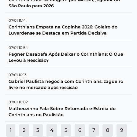
São Paulo para 2026
07/01 11:14
Corinthians Empata na Copinha 2026: Goleiro do
Luverdense se Destaca em Partida Decisiva
07/01 10:54
Fagner Desabafa Após Deixar o Corinthians: O Que
Levou à Rescisão?
07/01 10:13
Gabriel Paulista negocia com Corinthians: zagueiro
livre no mercado após rescisão
07/01 10:02
Matheuzinho Fala Sobre Retomada e Estreia do
Corinthians no Paulistão
1
2
3
4
5
6
7
8
9