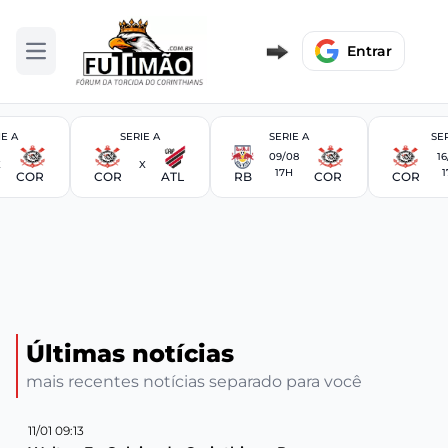
Entrar
Abrir menu
IE A
SERIE A
SERIE A
SER
09/08
16
X
X
17H
1
COR
COR
ATL
RB
COR
COR
Últimas notícias
mais recentes notícias separado para você
11/01 09:13