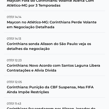
Maycon Fora do Corinthians: Volante Acerta Com
Atlético-MG por 3 Temporadas
07/01 14:14
Maycon no Atlético-MG: Corinthians Perde Volante
em Negociação Detalhada
07/01 14:13
Corinthians sonda Alisson do São Paulo: veja os
detalhes da negociação
07/01 12:23
Corinthians: Novo Acordo com Santos Laguna Libera
Contratações e Alivia Dívida
07/01 12:05
Corinthians: Punição da CBF Suspensa, Mas FIFA
Ainda Impõe Restrições
07/01 11:43
Corinthians faz sondagem por Alisson, jogador do