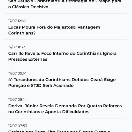
São Paulo x Corinthians: A Estratégia de Crespo para
o Clássico Decisivo
17/07 12:02
Lucas Moura Fora do Majestoso: Vantagem
Corinthians?
17/07 11:32
Carrillo Revela: Foco Interno do Corinthians Ignora
Pressões Externas
17/07 09:14
41 Torcedores do Corinthians Detidos: Ceará Exige
Punição e STJD Será Acionado
17/07 08:14
Dorival Júnior Revela Demanda Por Quatro Reforços
no Corinthians e Aponta Dificuldades
17/07 07:53
Corinthians Paga Alto Preço por Elenco Curto e