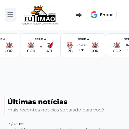
Entrar
Abrir menu
IE A
SERIE A
SERIE A
SER
09/08
16
X
X
17H
1
COR
COR
ATL
RB
COR
COR
Últimas notícias
mais recentes notícias separado para você
19/07 08:12