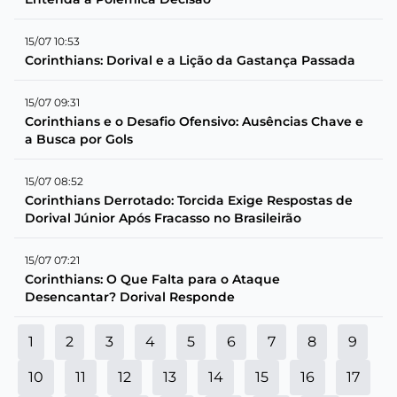
15/07 10:53
Corinthians: Dorival e a Lição da Gastança Passada
15/07 09:31
Corinthians e o Desafio Ofensivo: Ausências Chave e
a Busca por Gols
15/07 08:52
Corinthians Derrotado: Torcida Exige Respostas de
Dorival Júnior Após Fracasso no Brasileirão
15/07 07:21
Corinthians: O Que Falta para o Ataque
Desencantar? Dorival Responde
1
2
3
4
5
6
7
8
9
10
11
12
13
14
15
16
17