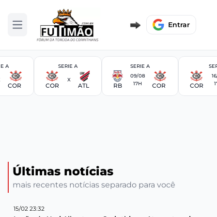
Entrar
Abrir menu
IE A
SERIE A
SERIE A
SER
09/08
16
X
X
17H
1
COR
COR
ATL
RB
COR
COR
Últimas notícias
mais recentes notícias separado para você
15/02 23:32