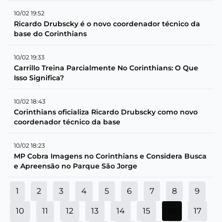
10/02 19:52
Ricardo Drubscky é o novo coordenador técnico da
base do Corinthians
10/02 19:33
Carrillo Treina Parcialmente No Corinthians: O Que
Isso Significa?
10/02 18:43
Corinthians oficializa Ricardo Drubscky como novo
coordenador técnico da base
10/02 18:23
MP Cobra Imagens no Corinthians e Considera Busca
e Apreensão no Parque São Jorge
1
2
3
4
5
6
7
8
9
10
11
12
13
14
15
16
17