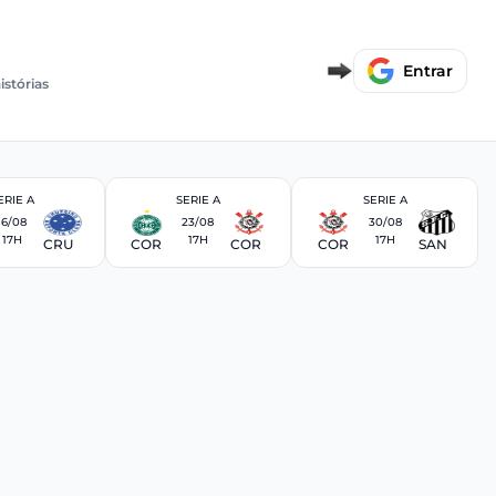
Entrar
istórias
ERIE A
SERIE A
SERIE A
16/08
23/08
30/08
17H
17H
17H
CRU
COR
COR
COR
SAN