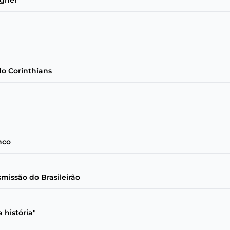
agner
do Corinthians
nco
missão do Brasileirão
 história"