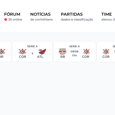
FÓRUM
NOTÍCIAS
PARTIDAS
TIME
35 online
do corinthians
dados e classificação
elenco, h
SERIE A
SERIE A
S
09/08
X
17H
OR
COR
ATL
RB
COR
COR