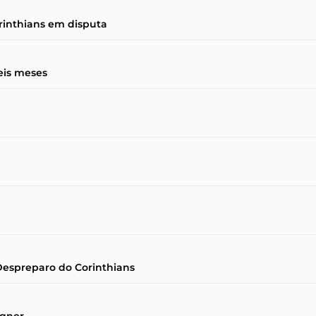
orinthians em disputa
eis meses
Despreparo do Corinthians