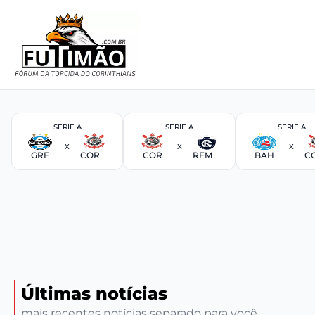
SERIE A
SERIE A
SERIE A
X
X
X
GRE
COR
COR
REM
BAH
C
Últimas notícias
mais recentes notícias separado para você