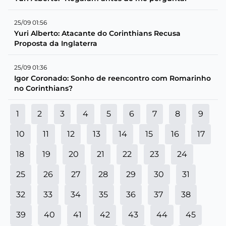
25/09 01:56
Yuri Alberto: Atacante do Corinthians Recusa
Proposta da Inglaterra
25/09 01:36
Igor Coronado: Sonho de reencontro com Romarinho
no Corinthians?
1
2
3
4
5
6
7
8
9
10
11
12
13
14
15
16
17
18
19
20
21
22
23
24
25
26
27
28
29
30
31
32
33
34
35
36
37
38
39
40
41
42
43
44
45