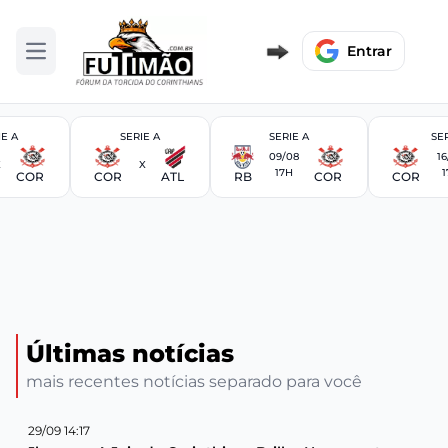
Entrar
Abrir menu
IE A
SERIE A
SERIE A
SER
09/08
16
X
X
17H
1
COR
COR
ATL
RB
COR
COR
Últimas notícias
mais recentes notícias separado para você
29/09 14:17