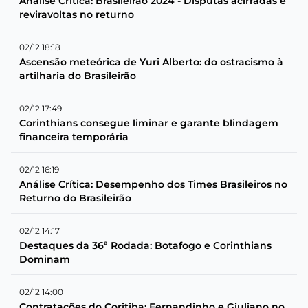
Análise Crítica: Brasileirão 2024 - Disputas acirradas e
reviravoltas no returno
02/12 18:18
Ascensão meteórica de Yuri Alberto: do ostracismo à
artilharia do Brasileirão
02/12 17:49
Corinthians consegue liminar e garante blindagem
financeira temporária
02/12 16:19
Análise Crítica: Desempenho dos Times Brasileiros no
Returno do Brasileirão
02/12 14:17
Destaques da 36ª Rodada: Botafogo e Corinthians
Dominam
02/12 14:00
Contratações do Coritiba: Fernandinho e Giuliano no