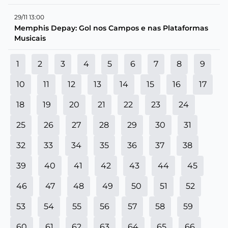
29/11 13:00
Memphis Depay: Gol nos Campos e nas Plataformas
Musicais
1
2
3
4
5
6
7
8
9
10
11
12
13
14
15
16
17
18
19
20
21
22
23
24
25
26
27
28
29
30
31
32
33
34
35
36
37
38
39
40
41
42
43
44
45
46
47
48
49
50
51
52
53
54
55
56
57
58
59
60
61
62
63
64
65
66