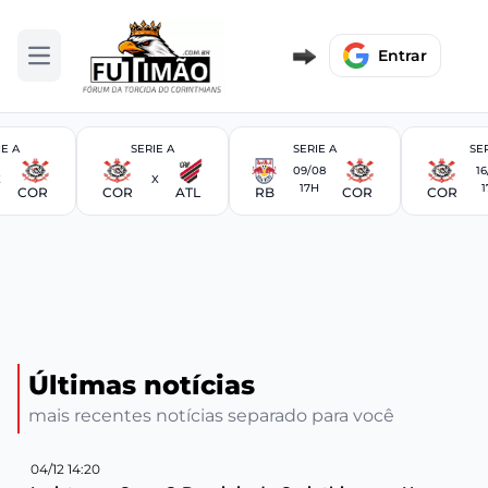
Entrar
Abrir menu
IE A
SERIE A
SERIE A
SER
09/08
16
X
X
17H
1
COR
COR
ATL
RB
COR
COR
Últimas notícias
mais recentes notícias separado para você
04/12 14:20