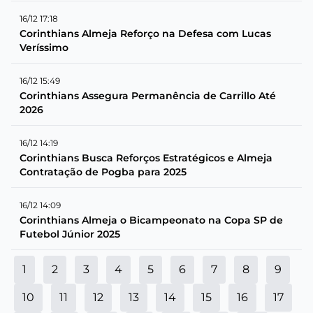
16/12 17:18
Corinthians Almeja Reforço na Defesa com Lucas
Veríssimo
16/12 15:49
Corinthians Assegura Permanência de Carrillo Até
2026
16/12 14:19
Corinthians Busca Reforços Estratégicos e Almeja
Contratação de Pogba para 2025
16/12 14:09
Corinthians Almeja o Bicampeonato na Copa SP de
Futebol Júnior 2025
1
2
3
4
5
6
7
8
9
10
11
12
13
14
15
16
17