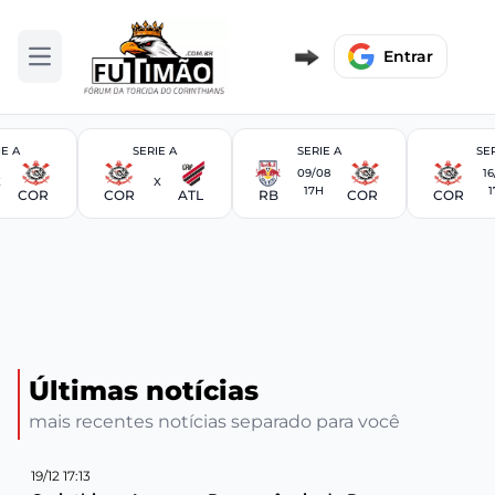
Entrar
Abrir menu
IE A
SERIE A
SERIE A
SER
09/08
16
X
X
17H
1
COR
COR
ATL
RB
COR
COR
Últimas notícias
mais recentes notícias separado para você
19/12 17:13