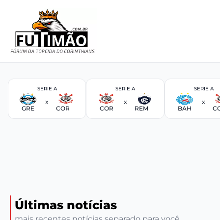
SERIE A
SERIE A
SERIE A
X
X
X
GRE
COR
COR
REM
BAH
C
Últimas notícias
mais recentes notícias separado para você