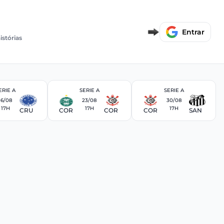
Entrar
istórias
ERIE A
SERIE A
SERIE A
16/08
23/08
30/08
17H
17H
17H
CRU
COR
COR
COR
SAN