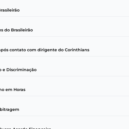
rasileirão
es do Brasileirão
 após contato com dirigente do Corinthians
o e Discriminação
ino em Horas
rbitragem