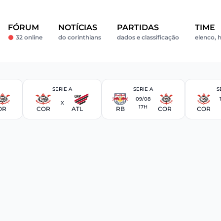
FÓRUM
NOTÍCIAS
PARTIDAS
TIME
32 online
do corinthians
dados e classificação
elenco, h
SERIE A
SERIE A
S
09/08
X
17H
OR
COR
ATL
RB
COR
COR