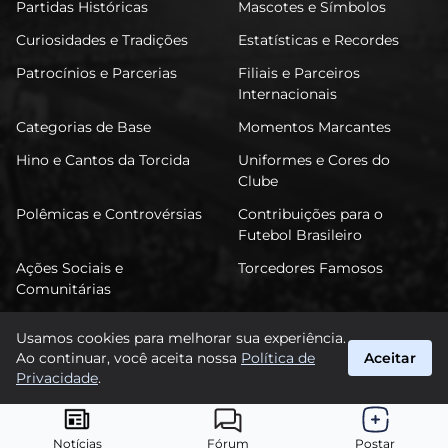
Partidas Históricas
Mascotes e Símbolos
Curiosidades e Tradições
Estatísticas e Recordes
Patrocínios e Parcerias
Filiais e Parceiros
Internacionais
Categorias de Base
Momentos Marcantes
Hino e Cantos da Torcida
Uniformes e Cores do
Clube
Polêmicas e Controvérsias
Contribuições para o
Futebol Brasileiro
Ações Sociais e
Torcedores Famosos
Comunitárias
Usamos cookies para melhorar sua experiência.
Ao continuar, você aceita nossa
Política de
Aceitar
FuTimão
Privacidade
.
suporte@futimao.com.br
© 2026 FuTimão. Todos os direitos reservados.
Notícias
Fórum
Postar