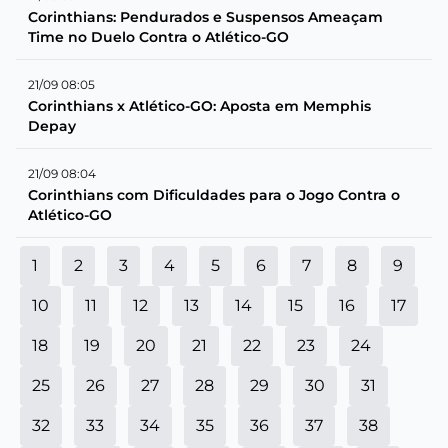
Corinthians: Pendurados e Suspensos Ameaçam
Time no Duelo Contra o Atlético-GO
21/09 08:05
Corinthians x Atlético-GO: Aposta em Memphis
Depay
21/09 08:04
Corinthians com Dificuldades para o Jogo Contra o
Atlético-GO
1
2
3
4
5
6
7
8
9
10
11
12
13
14
15
16
17
18
19
20
21
22
23
24
25
26
27
28
29
30
31
32
33
34
35
36
37
38