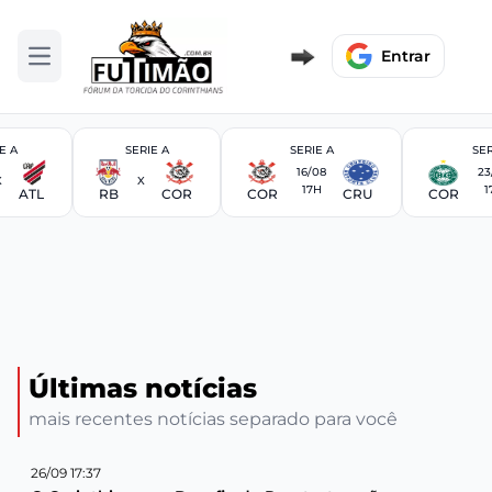
Entrar
Abrir menu
E A
SERIE A
SERIE A
SER
16/08
23
X
X
17H
1
ATL
RB
COR
COR
CRU
COR
Últimas notícias
mais recentes notícias separado para você
26/09 17:37