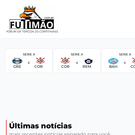
SERIE A
SERIE A
SERIE A
X
X
X
GRE
COR
COR
REM
BAH
C
Últimas notícias
mais recentes notícias separado para você