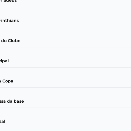
er adeus"
rinthians
 do Clube
cipal
da Copa
ssa da base
sal