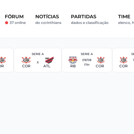
FÓRUM
NOTÍCIAS
PARTIDAS
TIME
37 online
do corinthians
dados e classificação
elenco, h
SERIE A
SERIE A
S
09/08
X
17H
OR
COR
ATL
RB
COR
COR