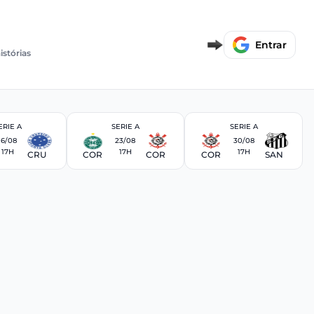
Entrar
istórias
ERIE A
SERIE A
SERIE A
16/08
23/08
30/08
17H
17H
17H
CRU
COR
COR
COR
SAN