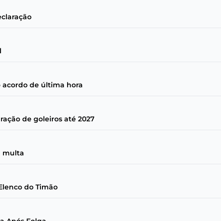
eclaração
l
 acordo de última hora
ração de goleiros até 2027
a multa
 Elenco do Timão