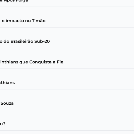
a Após Folga
a o impacto no Timão
o do Brasileirão Sub-20
inthians que Conquista a Fiel
nthians
 Souza
eu?