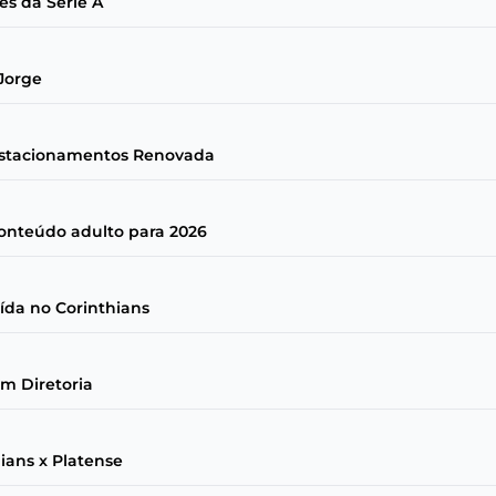
es da Série A
Jorge
 Estacionamentos Renovada
conteúdo adulto para 2026
da no Corinthians
om Diretoria
ians x Platense