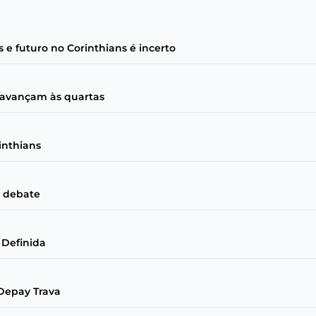
e futuro no Corinthians é incerto
s avançam às quartas
inthians
a debate
 Definida
Depay Trava