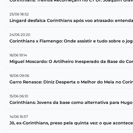
Corinthians: Treinos Recomeçam no CT Dr. Joaquim Grav
25/06 18:52
Lingard desfalca Corinthians após voo atrasado: entend
24/06 20:20
Corinthians x Flamengo: Onde assistir e tudo sobre o jog
16/06 19:14
Miguel Moscardo: O Artilheiro Inesperado da Base do Cor
16/06 09:06
Garro Renasce: Diniz Desperta o Melhor do Meia no Cori
15/06 06:10
Corinthians: Jovens da base como alternativa para Hugo
14/06 16:57
Jô, ex-Corinthians, preso pela quinta vez: o que acontec