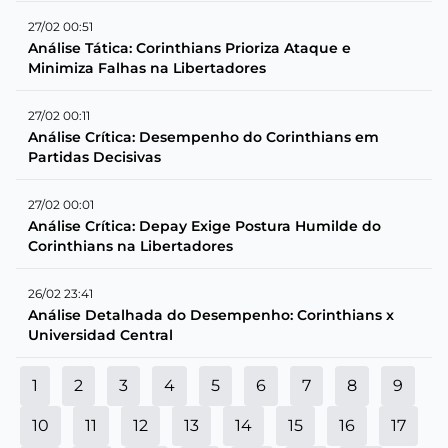
27/02 00:51
Análise Tática: Corinthians Prioriza Ataque e
Minimiza Falhas na Libertadores
27/02 00:11
Análise Crítica: Desempenho do Corinthians em
Partidas Decisivas
27/02 00:01
Análise Crítica: Depay Exige Postura Humilde do
Corinthians na Libertadores
26/02 23:41
Análise Detalhada do Desempenho: Corinthians x
Universidad Central
1
2
3
4
5
6
7
8
9
10
11
12
13
14
15
16
17