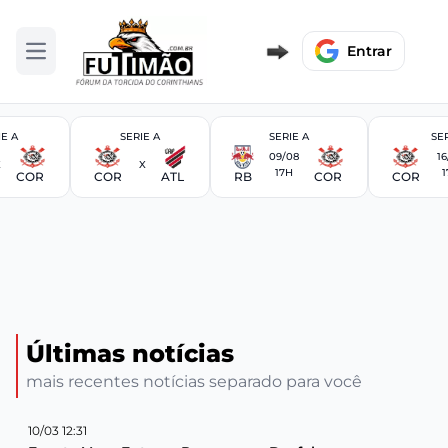
Entrar
Abrir menu
IE A
SERIE A
SERIE A
SER
09/08
16
X
X
17H
1
COR
COR
ATL
RB
COR
COR
Últimas notícias
mais recentes notícias separado para você
10/03 12:31