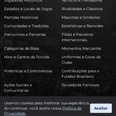
Jogadores Históricos
Técnicos e Treinadores
Estádios e Locais de Jogos
Rivalidades e Clássicos
Partidas Históricas
Mascotes e Símbolos
Curiosidades e Tradições
Estatísticas e Recordes
Patrocínios e Parcerias
Filiais e Parceiros
Internacionais
Categorias de Base
Momentos Marcantes
Hino e Cantos da Torcida
Uniformes e Cores do
Clube
Polêmicas e Controvérsias
Contribuições para o
Futebol Brasileiro
Ações Sociais e
Torcedores Famosos
Comunitárias
Usamos cookies para melhorar sua experiência.
Ao continuar, você aceita nossa
Política de
Aceitar
FuTimão
Privacidade
.