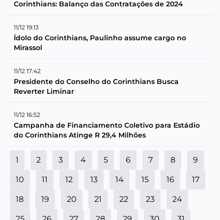
Corinthians: Balanço das Contratações de 2024
11/12 19:13
Ídolo do Corinthians, Paulinho assume cargo no
Mirassol
11/12 17:42
Presidente do Conselho do Corinthians Busca
Reverter Liminar
11/12 16:52
Campanha de Financiamento Coletivo para Estádio
do Corinthians Atinge R 29,4 Milhões
1
2
3
4
5
6
7
8
9
10
11
12
13
14
15
16
17
18
19
20
21
22
23
24
25
26
27
28
29
30
31