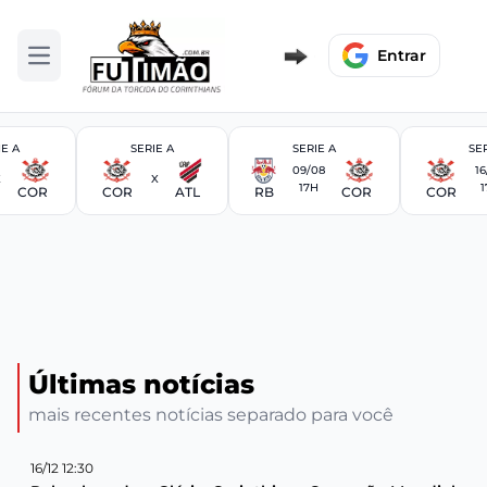
Entrar
Abrir menu
IE A
SERIE A
SERIE A
SER
09/08
16
X
X
17H
1
COR
COR
ATL
RB
COR
COR
Últimas notícias
mais recentes notícias separado para você
16/12 12:30