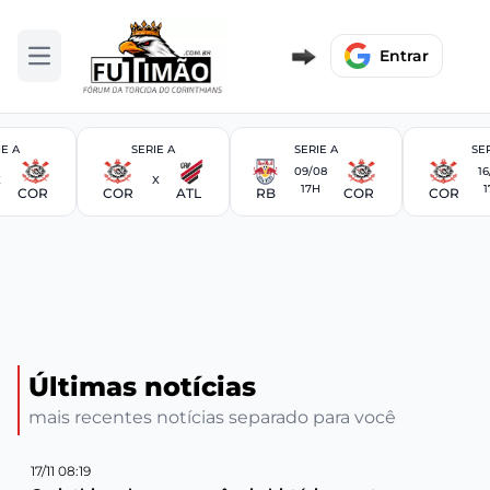
Entrar
Abrir menu
IE A
SERIE A
SERIE A
SER
09/08
16
X
X
17H
1
COR
COR
ATL
RB
COR
COR
Últimas notícias
mais recentes notícias separado para você
17/11 08:19