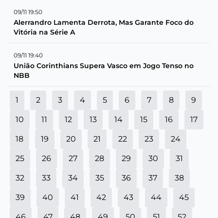
09/11 19:50
Alerrandro Lamenta Derrota, Mas Garante Foco do
Vitória na Série A
09/11 19:40
União Corinthians Supera Vasco em Jogo Tenso no
NBB
1
2
3
4
5
6
7
8
9
10
11
12
13
14
15
16
17
18
19
20
21
22
23
24
25
26
27
28
29
30
31
32
33
34
35
36
37
38
39
40
41
42
43
44
45
46
47
48
49
50
51
52