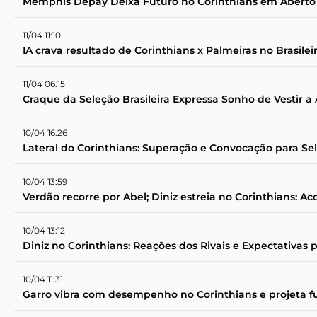
Memphis Depay Deixa Futuro no Corinthians em Aberto 
11/04 11:10
IA crava resultado de Corinthians x Palmeiras no Brasilei
11/04 06:15
Craque da Seleção Brasileira Expressa Sonho de Vestir 
10/04 16:26
Lateral do Corinthians: Superação e Convocação para Sel
10/04 13:59
Verdão recorre por Abel; Diniz estreia no Corinthians: A
10/04 13:12
Diniz no Corinthians: Reações dos Rivais e Expectativas 
10/04 11:31
Garro vibra com desempenho no Corinthians e projeta f