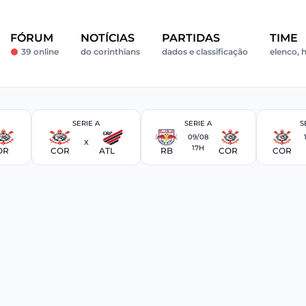
FÓRUM
NOTÍCIAS
PARTIDAS
TIME
39 online
do corinthians
dados e classificação
elenco, h
SERIE A
SERIE A
S
09/08
X
17H
OR
COR
ATL
RB
COR
COR