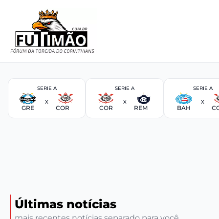
SERIE A
SERIE A
SERIE A
X
X
X
GRE
COR
COR
REM
BAH
C
Últimas notícias
mais recentes notícias separado para você