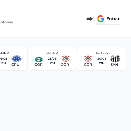
Entrar
istórias
ERIE A
SERIE A
SERIE A
16/08
23/08
30/08
17H
17H
17H
CRU
COR
COR
COR
SAN