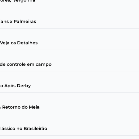
ores; 'Vergonha'
ians x Palmeiras
Veja os Detalhes
pede controle em campo
ico Após Derby
a Retorno do Meia
ássico no Brasileirão