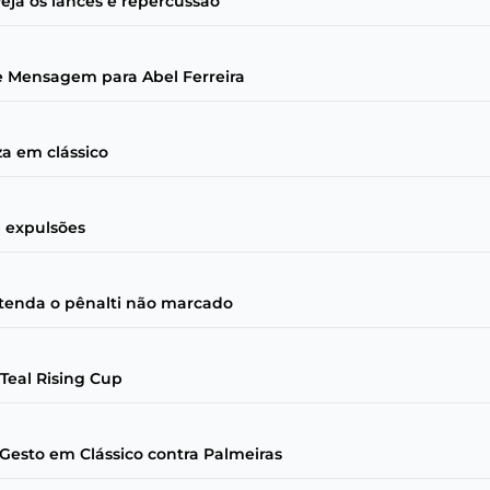
eja os lances e repercussão
 e Mensagem para Abel Ferreira
za em clássico
 expulsões
entenda o pênalti não marcado
Teal Rising Cup
esto em Clássico contra Palmeiras