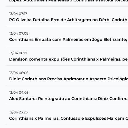
López: Atitude em Palmeiras x Corinthians revolta torced
13/04 07:17
PC Oliveira Detalha Erro de Arbitragem no Dérbi Corinth
13/04 07:08
Corinthians Empata com Palmeiras em Jogo Eletrizante; 
13/04 06:17
Denílson comenta expulsões Corinthians x Palmeiras, 
13/04 06:06
Diniz: Corinthians Precisa Aprimorar o Aspecto Psicológ
13/04 04:05
Alex Santana Reintegrado ao Corinthians: Diniz Confirm
12/04 23:25
Corinthians x Palmeiras: Confusão e Expulsões Marcam Cl