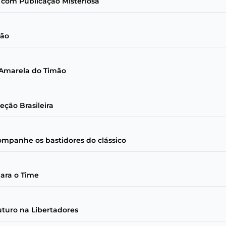
com Publicação Misteriosa
rão
a Amarela do Timão
eção Brasileira
companhe os bastidores do clássico
para o Time
uturo na Libertadores