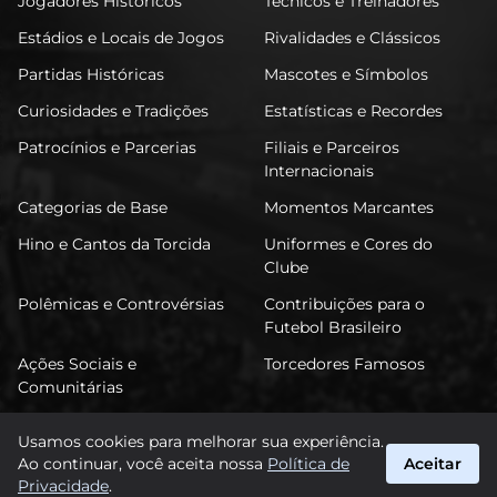
Jogadores Históricos
Técnicos e Treinadores
Estádios e Locais de Jogos
Rivalidades e Clássicos
Partidas Históricas
Mascotes e Símbolos
Curiosidades e Tradições
Estatísticas e Recordes
Patrocínios e Parcerias
Filiais e Parceiros
Internacionais
Categorias de Base
Momentos Marcantes
Hino e Cantos da Torcida
Uniformes e Cores do
Clube
Polêmicas e Controvérsias
Contribuições para o
Futebol Brasileiro
Ações Sociais e
Torcedores Famosos
Comunitárias
Usamos cookies para melhorar sua experiência.
Ao continuar, você aceita nossa
Política de
Aceitar
FuTimão
Privacidade
.