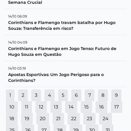
Semana Crucial
14/10 06:09
Corinthians e Flamengo travam batalha por Hugo
Souza: Transferência em risco?
14/10 04:09
Corinthians e Flamengo em Jogo Tenso: Futuro de
Hugo Souza em Questão
14/10 03:19
Apostas Esportivas: Um Jogo Perigoso para o
Corinthians?
1
2
3
4
5
6
7
8
9
10
11
12
13
14
15
16
17
18
19
20
21
22
23
24
25
26
27
28
29
30
31