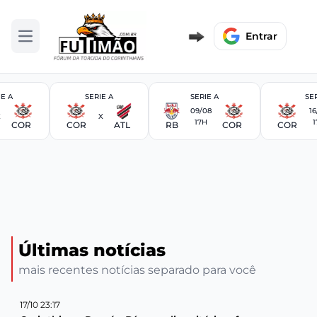
Entrar
Abrir menu
IE A
SERIE A
SERIE A
SER
09/08
16
X
X
17H
1
COR
COR
ATL
RB
COR
COR
Últimas notícias
mais recentes notícias separado para você
17/10 23:17