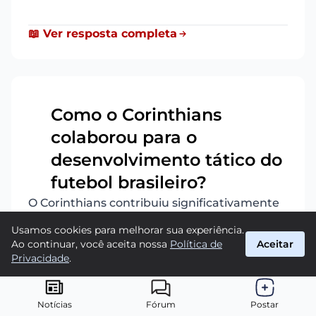
📖 Ver resposta completa
Como o Corinthians
colaborou para o
18
desenvolvimento tático do
futebol brasileiro?
O Corinthians contribuiu significativamente
para o desenvolvimento tático do futebol
Usamos cookies para melhorar sua experiência.
brasileiro através de inovações e formações
Ao continuar, você aceita nossa
Política de
Aceitar
de jogadores. Destacam-se:
Privacidade
.
Popularização do esquema 4-2-4 nos anos
1950.
Notícias
Fórum
Postar