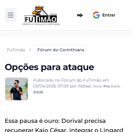
Entrar
Abrir menu
FuTimão
Fórum do Corinthians
Opções para ataque
Publicado no Fórum do FuTimão em
03/04/2026 07:09
por Rafael,
Nível:
Pro
Rank:
31636
Essa pausa é ouro: Dorival precisa
recuperar Kaio César, integrar o Lingard