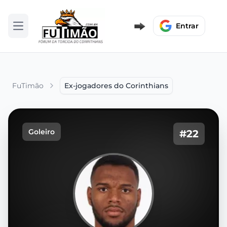
Entrar
Abrir menu
FuTimão
Ex-jogadores do Corinthians
Goleiro
#22