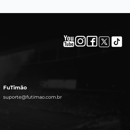
FuTimão
suporte@futimao.com.br