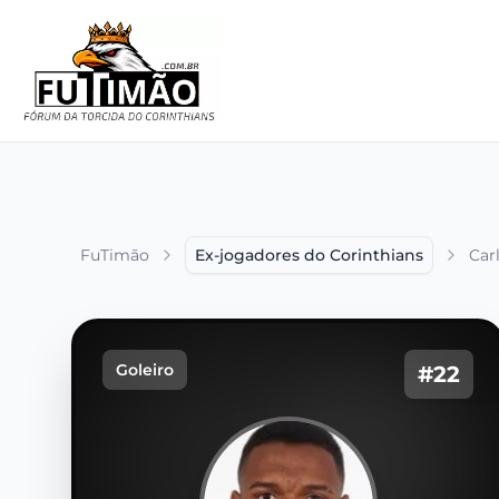
FuTimão
Ex-jogadores do Corinthians
Car
Goleiro
#22