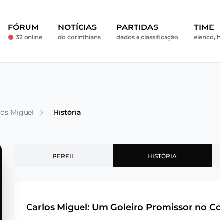
FÓRUM
NOTÍCIAS
PARTIDAS
TIME
32 online
do corinthians
dados e classificação
elenco, h
los Miguel
História
PERFIL
HISTÓRIA
Carlos Miguel: Um Goleiro Promissor no Co