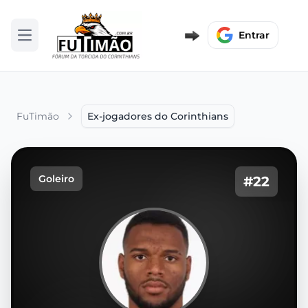
Entrar
Abrir menu
FuTimão
Ex-jogadores do Corinthians
Goleiro
#22