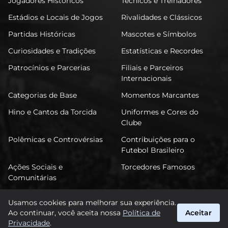
Jogadores Históricos
Técnicos e Treinadores
Estádios e Locais de Jogos
Rivalidades e Clássicos
Partidas Históricas
Mascotes e Símbolos
Curiosidades e Tradições
Estatísticas e Recordes
Patrocínios e Parcerias
Filiais e Parceiros
Internacionais
Categorias de Base
Momentos Marcantes
Hino e Cantos da Torcida
Uniformes e Cores do
Clube
Polêmicas e Controvérsias
Contribuições para o
Futebol Brasileiro
Ações Sociais e
Torcedores Famosos
Comunitárias
Usamos cookies para melhorar sua experiência.
Ao continuar, você aceita nossa
Política de
Aceitar
FuTimão
Privacidade
.