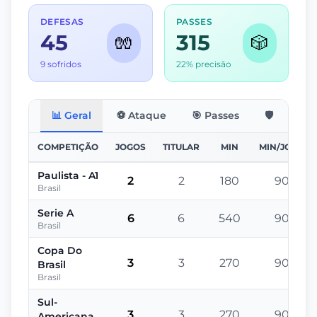
DEFESAS
PASSES
45
315
🧤
🎲
9 sofridos
22% precisão
📊 Geral
⚽ Ataque
🎯 Passes
🛡️ Defesa
COMPETIÇÃO
JOGOS
TITULAR
MIN
MIN/JOGO
Paulista - A1
2
2
180
90
Brasil
Serie A
6
6
540
90
Brasil
Copa Do
3
3
270
90
Brasil
Brasil
Sul-
3
3
270
90
Americana