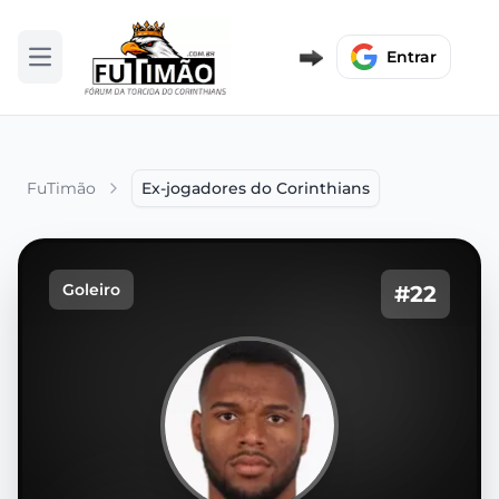
Entrar
Abrir menu
FuTimão
Ex-jogadores do Corinthians
Goleiro
#22