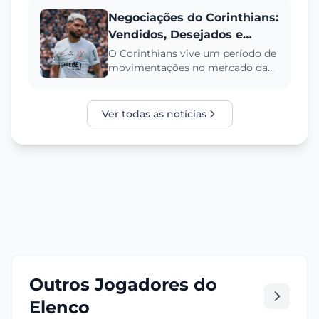
Negociações do Corinthians:
Vendidos, Desejados e
Especulados
O Corinthians vive um período de
movimentações no mercado da
bola, com negociações de saídas,
interesses e propostas par...
Ver todas as notícias
Outros Jogadores do
Elenco