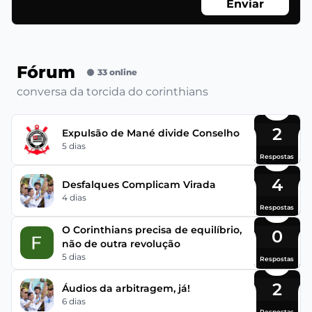
Enviar
Fórum
33 online
conversa da torcida do corinthians
2
Expulsão de Mané divide Conselho
5 dias
Respostas
4
Desfalques Complicam Virada
4 dias
Respostas
O Corinthians precisa de equilíbrio,
0
não de outra revolução
5 dias
Respostas
2
Áudios da arbitragem, já!
6 dias
Respostas