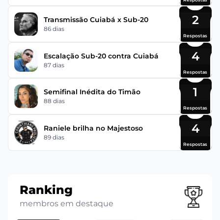
2
Transmissão Cuiabá x Sub-20
86 dias
Respostas
4
Escalação Sub-20 contra Cuiabá
87 dias
Respostas
1
Semifinal Inédita do Timão
88 dias
Respostas
4
Raniele brilha no Majestoso
89 dias
Respostas
Ranking
membros em destaque