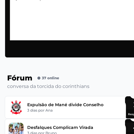
Fórum
37 online
conversa da torcida do corinthians
Expulsão de Mané divide Conselho
3 dias
por Ana
Res
Desfalques Complicam Virada
3 dias
por Bruno