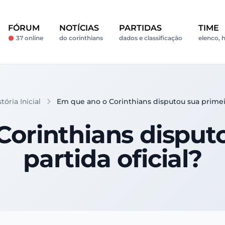
FÓRUM
NOTÍCIAS
PARTIDAS
TIME
37 online
do corinthians
dados e classificação
elenco, h
ória Inicial
Em que ano o Corinthians disputou sua primeir
orinthians disput
partida oficial?