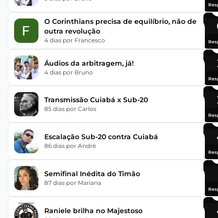
Res
O Corinthians precisa de equilíbrio, não de
outra revolução
4 dias
por Francesco
Res
Áudios da arbitragem, já!
4 dias
por Bruno
Res
Transmissão Cuiabá x Sub-20
85 dias
por Carlos
Res
Escalação Sub-20 contra Cuiabá
86 dias
por André
Res
Semifinal Inédita do Timão
87 dias
por Mariana
Res
Raniele brilha no Majestoso