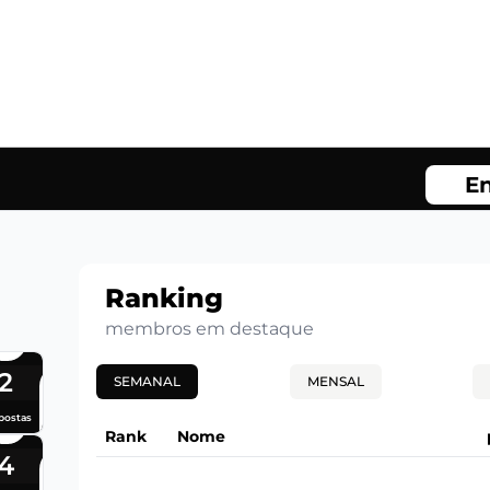
En
Ranking
membros em destaque
2
SEMANAL
MENSAL
postas
Rank
Nome
4