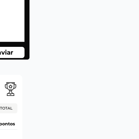
viar
TOTAL
pontos