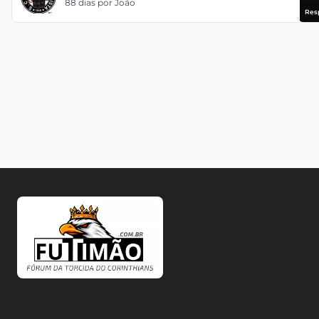
88 dias
por João
Res