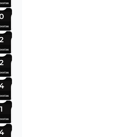
postas
0
postas
2
postas
2
postas
4
postas
1
postas
4