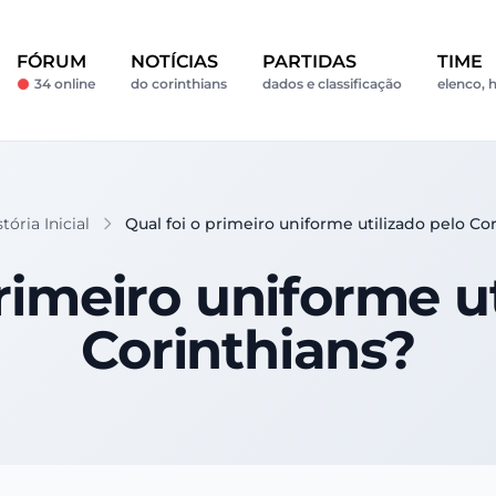
FÓRUM
NOTÍCIAS
PARTIDAS
TIME
34 online
do corinthians
dados e classificação
elenco, h
ória Inicial
Qual foi o primeiro uniforme utilizado pelo Co
rimeiro uniforme u
Corinthians?