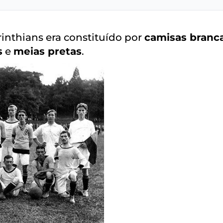
rinthians era constituído por
camisas branc
s
e
meias pretas
.