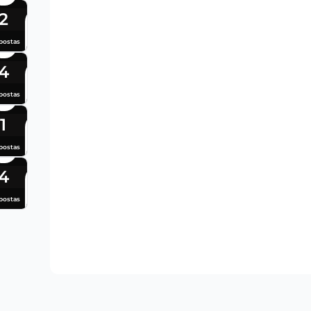
2
postas
4
postas
1
postas
4
postas