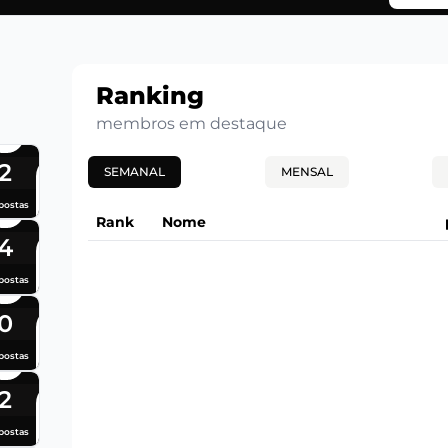
Ranking
membros em destaque
2
SEMANAL
MENSAL
postas
Rank
Nome
4
postas
0
postas
2
postas