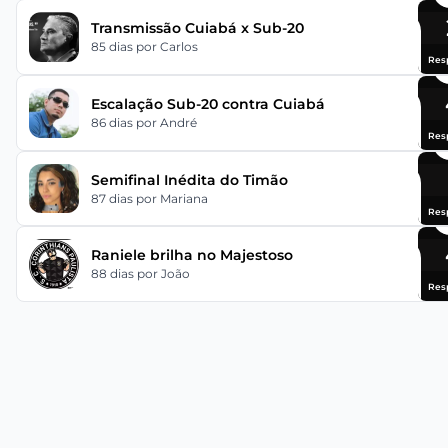
Transmissão Cuiabá x Sub-20
85 dias
por Carlos
Res
Escalação Sub-20 contra Cuiabá
86 dias
por André
Res
Semifinal Inédita do Timão
87 dias
por Mariana
Res
Raniele brilha no Majestoso
88 dias
por João
Res