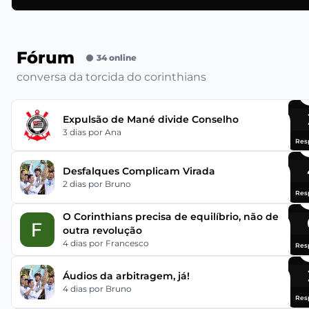
Fórum
34 online
conversa da torcida do corinthians
Expulsão de Mané divide Conselho
3 dias
por Ana
Res
Desfalques Complicam Virada
2 dias
por Bruno
Res
O Corinthians precisa de equilíbrio, não de
outra revolução
4 dias
por Francesco
Res
Áudios da arbitragem, já!
4 dias
por Bruno
Res