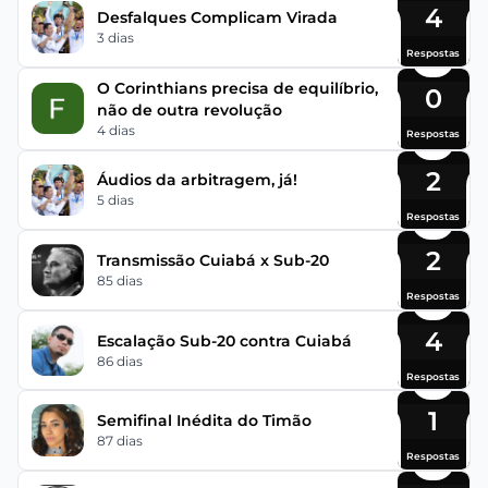
4
Desfalques Complicam Virada
3 dias
Respostas
O Corinthians precisa de equilíbrio,
0
não de outra revolução
4 dias
Respostas
2
Áudios da arbitragem, já!
5 dias
Respostas
2
Transmissão Cuiabá x Sub-20
85 dias
Respostas
4
Escalação Sub-20 contra Cuiabá
86 dias
Respostas
1
Semifinal Inédita do Timão
87 dias
Respostas