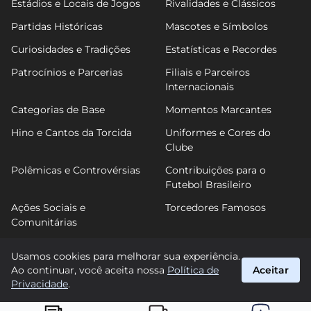
Estádios e Locais de Jogos
Rivalidades e Clássicos
Partidas Históricas
Mascotes e Símbolos
Curiosidades e Tradições
Estatísticas e Recordes
Patrocínios e Parcerias
Filiais e Parceiros
Internacionais
Categorias de Base
Momentos Marcantes
Hino e Cantos da Torcida
Uniformes e Cores do
Clube
Polêmicas e Controvérsias
Contribuições para o
Futebol Brasileiro
Ações Sociais e
Torcedores Famosos
Comunitárias
Usamos cookies para melhorar sua experiência.
Ao continuar, você aceita nossa
Política de
Aceitar
FuTimão
Privacidade
.
suporte@futimao.com.br