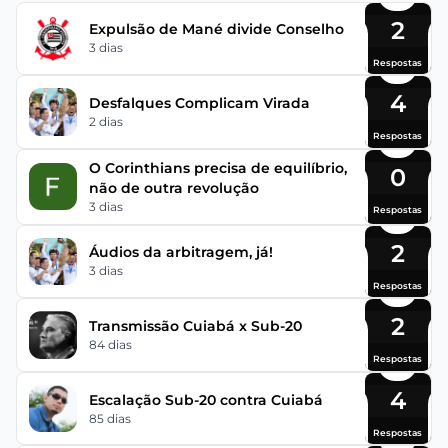
2
Expulsão de Mané divide Conselho
3 dias
Respostas
4
Desfalques Complicam Virada
2 dias
Respostas
O Corinthians precisa de equilíbrio,
0
não de outra revolução
3 dias
Respostas
2
Áudios da arbitragem, já!
3 dias
Respostas
2
Transmissão Cuiabá x Sub-20
84 dias
Respostas
4
Escalação Sub-20 contra Cuiabá
85 dias
Respostas