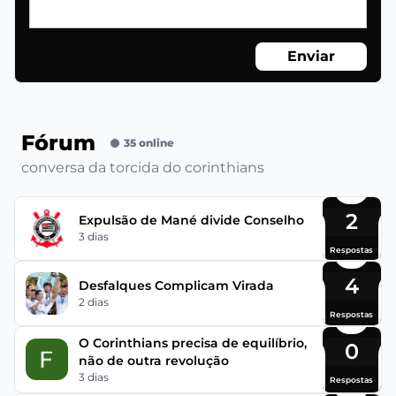
Enviar
Fórum
35 online
conversa da torcida do corinthians
2
Expulsão de Mané divide Conselho
3 dias
Respostas
4
Desfalques Complicam Virada
2 dias
Respostas
O Corinthians precisa de equilíbrio,
0
não de outra revolução
3 dias
Respostas