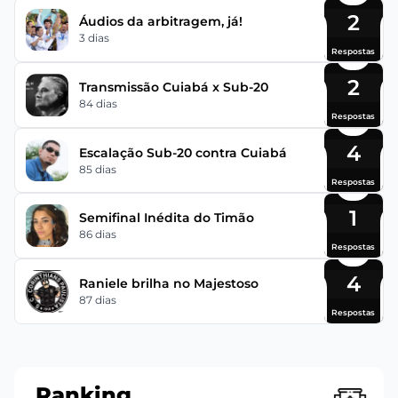
2
Áudios da arbitragem, já!
3 dias
Respostas
2
Transmissão Cuiabá x Sub-20
84 dias
Respostas
4
Escalação Sub-20 contra Cuiabá
85 dias
Respostas
1
Semifinal Inédita do Timão
86 dias
Respostas
4
Raniele brilha no Majestoso
87 dias
Respostas
Ranking