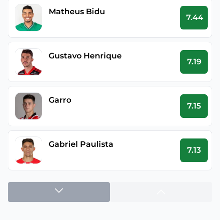
Matheus Bidu
7.44
Gustavo Henrique
7.19
Garro
7.15
Gabriel Paulista
7.13
Andre
7.1