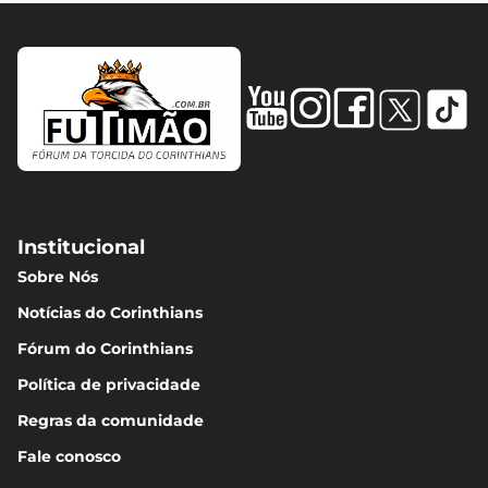
Matheuzinho
7.09
M. Depay
6.99
Martínez
6.96
Institucional
Sobre Nós
Notícias do Corinthians
A. Carrillo
6.92
Fórum do Corinthians
Política de privacidade
Matheus Pereira
Regras da comunidade
6.92
Fale conosco