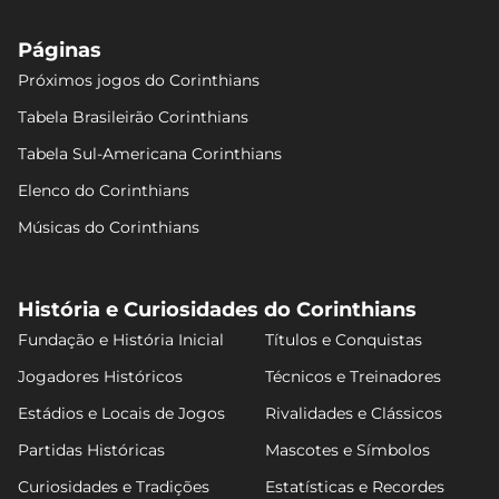
Kaio César
6.9
Páginas
Próximos jogos do Corinthians
Tabela Brasileirão Corinthians
Felipe Longo
6.9
Tabela Sul-Americana Corinthians
Elenco do Corinthians
Músicas do Corinthians
Charles
6.86
História e Curiosidades do Corinthians
Dieguinho
Fundação e História Inicial
Títulos e Conquistas
6.86
Jogadores Históricos
Técnicos e Treinadores
Estádios e Locais de Jogos
Rivalidades e Clássicos
Hugo Souza
6.84
Partidas Históricas
Mascotes e Símbolos
Curiosidades e Tradições
Estatísticas e Recordes