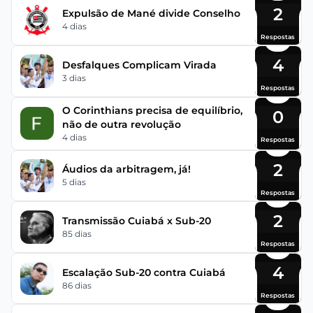
2
Expulsão de Mané divide Conselho
4 dias
Respostas
4
Desfalques Complicam Virada
3 dias
Respostas
O Corinthians precisa de equilíbrio,
0
não de outra revolução
4 dias
Respostas
2
Áudios da arbitragem, já!
5 dias
Respostas
2
Transmissão Cuiabá x Sub-20
85 dias
Respostas
4
Escalação Sub-20 contra Cuiabá
86 dias
Respostas