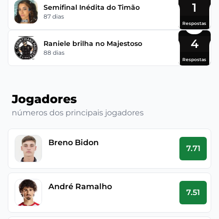
1
Semifinal Inédita do Timão
87 dias
Respostas
4
Raniele brilha no Majestoso
88 dias
Respostas
Jogadores
números dos principais jogadores
Breno Bidon
7.71
André Ramalho
7.51