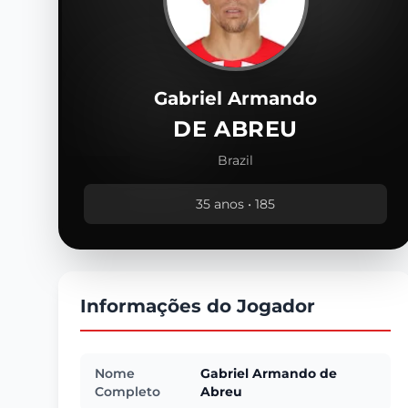
Gabriel Armando
DE ABREU
Brazil
35 anos • 185
Informações do Jogador
Nome
Gabriel Armando de
Completo
Abreu