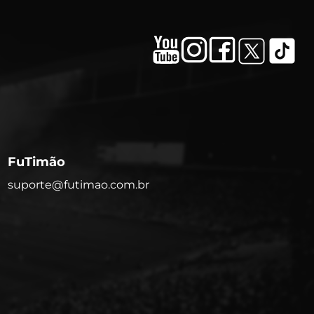
FuTimão
suporte@futimao.com.br