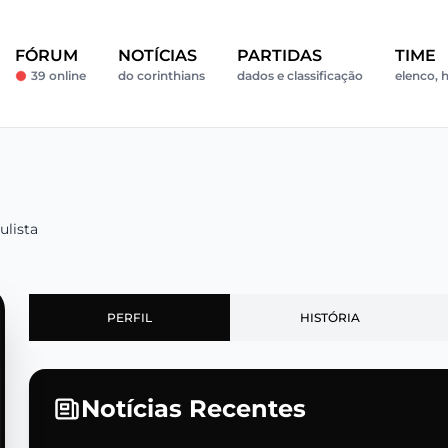
FÓRUM
NOTÍCIAS
PARTIDAS
TIME
39 online
do corinthians
dados e classificação
elenco, h
ulista
PERFIL
HISTÓRIA
Notícias Recentes