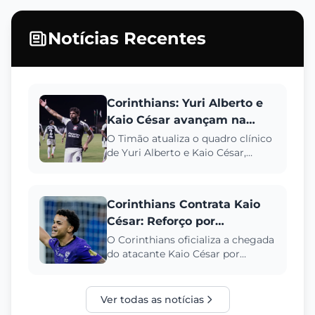
Notícias Recentes
Corinthians: Yuri Alberto e
Kaio César avançam na
recuperação; veja detalhes
O Timão atualiza o quadro clínico
de Yuri Alberto e Kaio César,
ambos com lesões na coxa. Saiba
quando os jogadores pode...
Corinthians Contrata Kaio
César: Reforço por
Empréstimo Chega para a
O Corinthians oficializa a chegada
do atacante Kaio César por
Temporada
empréstimo até o fim de 2026.
Saiba mais sobre o novo refo...
Ver todas as notícias