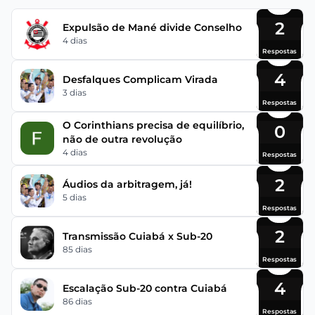
2
Expulsão de Mané divide Conselho
4 dias
Respostas
4
Desfalques Complicam Virada
3 dias
Respostas
O Corinthians precisa de equilíbrio,
0
não de outra revolução
4 dias
Respostas
2
Áudios da arbitragem, já!
5 dias
Respostas
2
Transmissão Cuiabá x Sub-20
85 dias
Respostas
4
Escalação Sub-20 contra Cuiabá
86 dias
Respostas