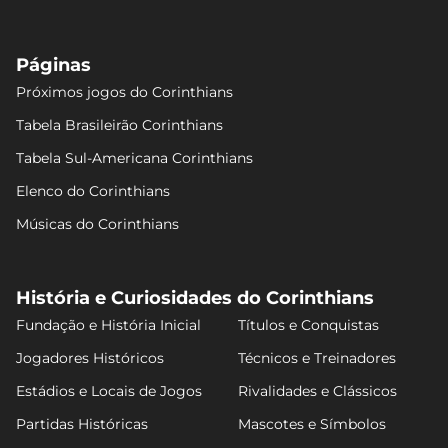
Kaio César
6.9
Páginas
Próximos jogos do Corinthians
Tabela Brasileirão Corinthians
Felipe Longo
6.9
Tabela Sul-Americana Corinthians
Elenco do Corinthians
Músicas do Corinthians
Charles
6.86
História e Curiosidades do Corinthians
Dieguinho
Fundação e História Inicial
Títulos e Conquistas
6.86
Jogadores Históricos
Técnicos e Treinadores
Estádios e Locais de Jogos
Rivalidades e Clássicos
Hugo Souza
6.84
Partidas Históricas
Mascotes e Símbolos