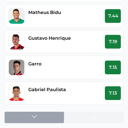
Matheus Bidu
7.44
Gustavo Henrique
7.19
Garro
7.15
Gabriel Paulista
7.13
Andre
7.1