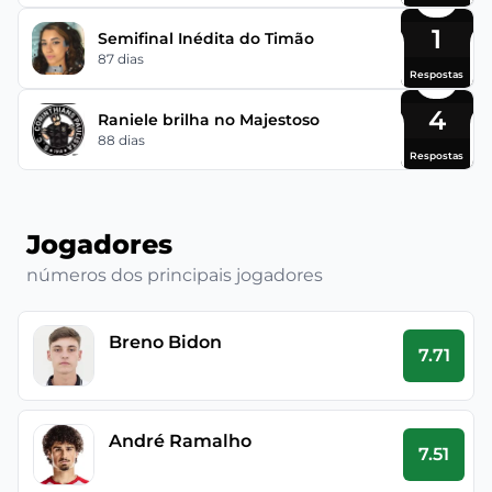
1
Semifinal Inédita do Timão
87 dias
Respostas
4
Raniele brilha no Majestoso
88 dias
Respostas
Jogadores
números dos principais jogadores
Breno Bidon
7.71
André Ramalho
7.51