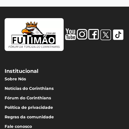
Matheuzinho
7.09
M. Depay
6.99
Martínez
6.96
Institucional
Sobre Nós
Notícias do Corinthians
A. Carrillo
6.92
Fórum do Corinthians
Política de privacidade
Matheus Pereira
Regras da comunidade
6.92
Fale conosco