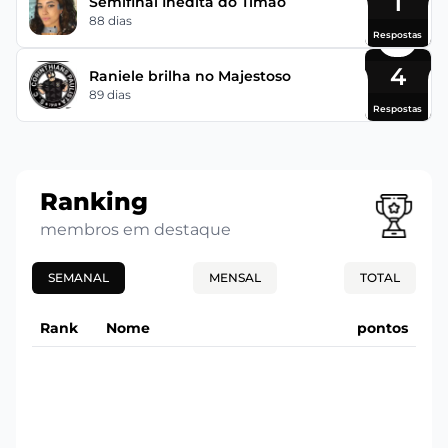
1
Semifinal Inédita do Timão
88 dias
Respostas
4
Raniele brilha no Majestoso
89 dias
Respostas
Ranking
membros em destaque
SEMANAL
MENSAL
TOTAL
Rank
Nome
pontos