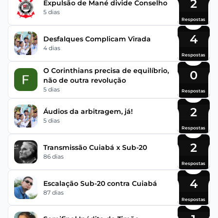
2
Expulsão de Mané divide Conselho
5 dias
Respostas
4
Desfalques Complicam Virada
4 dias
Respostas
O Corinthians precisa de equilíbrio,
0
não de outra revolução
5 dias
Respostas
2
Áudios da arbitragem, já!
5 dias
Respostas
2
Transmissão Cuiabá x Sub-20
86 dias
Respostas
4
Escalação Sub-20 contra Cuiabá
87 dias
Respostas