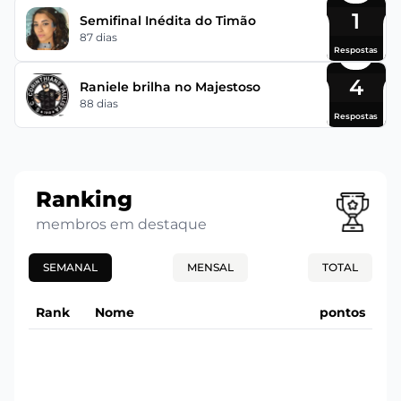
1
Semifinal Inédita do Timão
87 dias
Respostas
4
Raniele brilha no Majestoso
88 dias
Respostas
Ranking
membros em destaque
SEMANAL
MENSAL
TOTAL
Rank
Nome
pontos