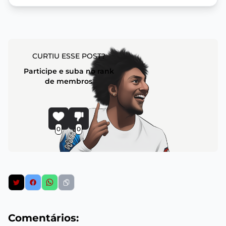
CURTIU ESSE POST?
Participe e suba no rank
de membros
0
0
Comentários: