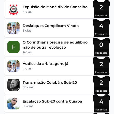
2
Expulsão de Mané divide Conselho
4 dias
Respostas
4
Desfalques Complicam Virada
3 dias
Respostas
O Corinthians precisa de equilíbrio,
0
não de outra revolução
4 dias
Respostas
2
Áudios da arbitragem, já!
4 dias
Respostas
2
Transmissão Cuiabá x Sub-20
85 dias
Respostas
4
Escalação Sub-20 contra Cuiabá
86 dias
Respostas