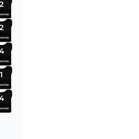
2
postas
2
postas
4
postas
1
postas
4
postas