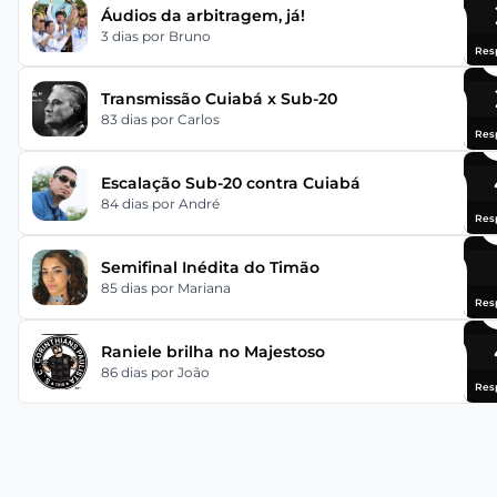
Áudios da arbitragem, já!
3 dias
por Bruno
Res
Transmissão Cuiabá x Sub-20
83 dias
por Carlos
Res
Escalação Sub-20 contra Cuiabá
84 dias
por André
Res
Semifinal Inédita do Timão
85 dias
por Mariana
Res
Raniele brilha no Majestoso
86 dias
por João
Res