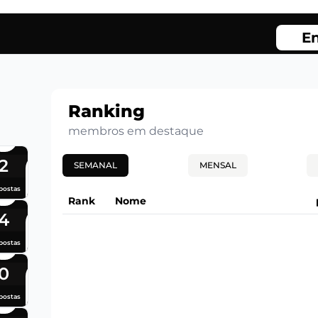
En
Ranking
membros em destaque
2
SEMANAL
MENSAL
postas
Rank
Nome
4
postas
0
postas