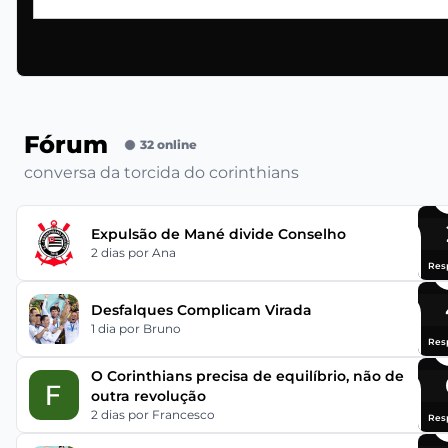
Fórum
32 online
conversa da torcida do corinthians
Expulsão de Mané divide Conselho
2 dias
por Ana
Res
Desfalques Complicam Virada
1 dia
por Bruno
Res
O Corinthians precisa de equilíbrio, não de
outra revolução
2 dias
por Francesco
Res