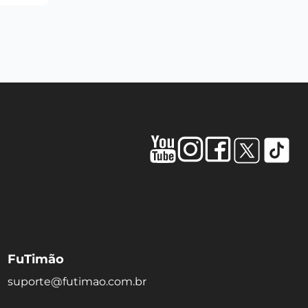
FuTimão
suporte@futimao.com.br