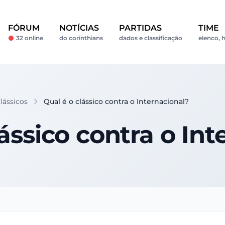
FÓRUM
NOTÍCIAS
PARTIDAS
TIME
32 online
do corinthians
dados e classificação
elenco, h
lássicos
Qual é o clássico contra o Internacional?
lássico contra o Int