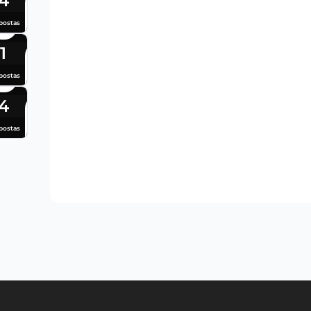
4
postas
1
postas
4
postas