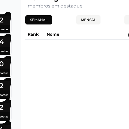
membros em destaque
2
SEMANAL
MENSAL
postas
Rank
Nome
4
postas
0
postas
2
postas
2
postas