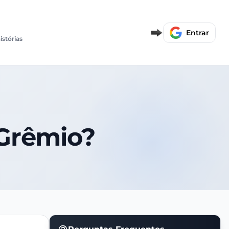
Entrar
istórias
 Grêmio?