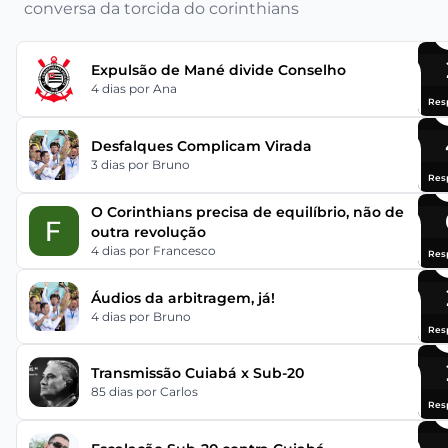
conversa da torcida do corinthians
Expulsão de Mané divide Conselho
4 dias
por Ana
Res
Desfalques Complicam Virada
3 dias
por Bruno
Res
O Corinthians precisa de equilíbrio, não de
outra revolução
4 dias
por Francesco
Res
Áudios da arbitragem, já!
4 dias
por Bruno
Res
Transmissão Cuiabá x Sub-20
85 dias
por Carlos
Res