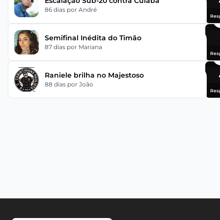
Escalação Sub-20 contra Cuiabá
86 dias
por André
Res
Semifinal Inédita do Timão
87 dias
por Mariana
Res
Raniele brilha no Majestoso
88 dias
por João
Res