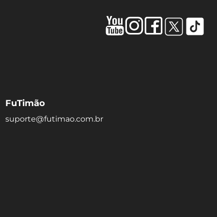
FuTimão
suporte@futimao.com.br