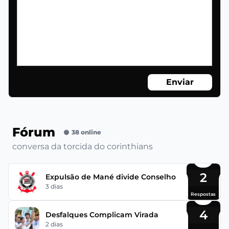
Enviar
Fórum
38 online
conversa da torcida do corinthians
2
Expulsão de Mané divide Conselho
3 dias
Respostas
4
Desfalques Complicam Virada
2 dias