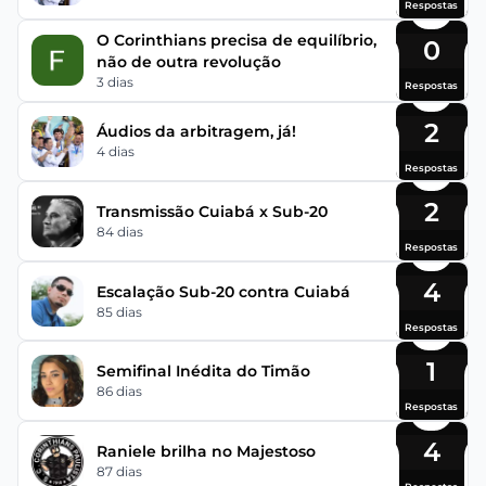
Respostas
O Corinthians precisa de equilíbrio,
0
não de outra revolução
3 dias
Respostas
2
Áudios da arbitragem, já!
4 dias
Respostas
2
Transmissão Cuiabá x Sub-20
84 dias
Respostas
4
Escalação Sub-20 contra Cuiabá
85 dias
Respostas
1
Semifinal Inédita do Timão
86 dias
Respostas
4
Raniele brilha no Majestoso
87 dias