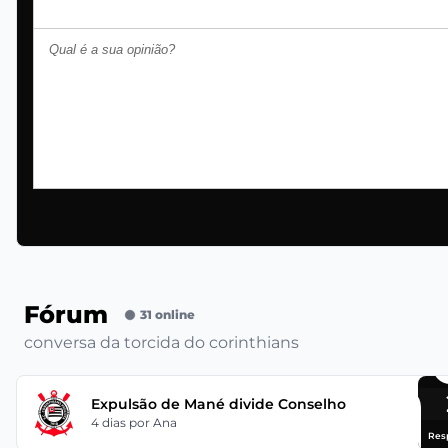
Fórum
31 online
conversa da torcida do corinthians
Expulsão de Mané divide Conselho
4 dias
por Ana
Res