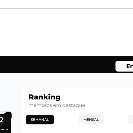
En
Ranking
membros em destaque
2
SEMANAL
MENSAL
postas