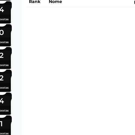
Rank
Nome
4
postas
0
postas
2
postas
2
postas
4
postas
1
postas