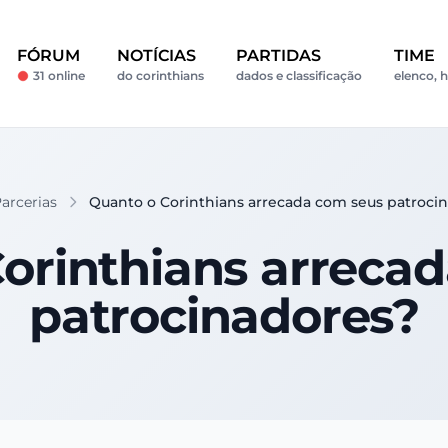
FÓRUM
NOTÍCIAS
PARTIDAS
TIME
31 online
do corinthians
dados e classificação
elenco, h
Parcerias
Quanto o Corinthians arrecada com seus patroci
orinthians arreca
patrocinadores?