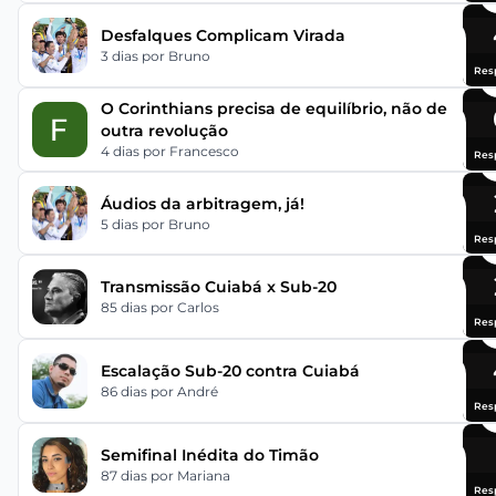
Desfalques Complicam Virada
3 dias
por Bruno
Res
O Corinthians precisa de equilíbrio, não de
outra revolução
4 dias
por Francesco
Res
Áudios da arbitragem, já!
5 dias
por Bruno
Res
Transmissão Cuiabá x Sub-20
85 dias
por Carlos
Res
Escalação Sub-20 contra Cuiabá
86 dias
por André
Res
Semifinal Inédita do Timão
87 dias
por Mariana
Res