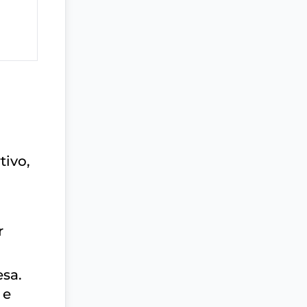
tivo,
r
esa.
 e