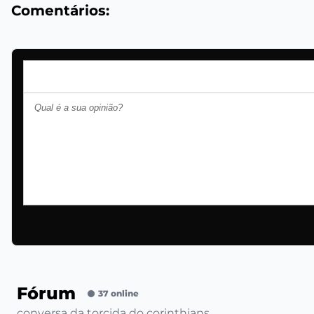
Comentários:
Fórum
37 online
conversa da torcida do corinthians