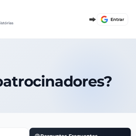
Entrar
istórias
patrocinadores?