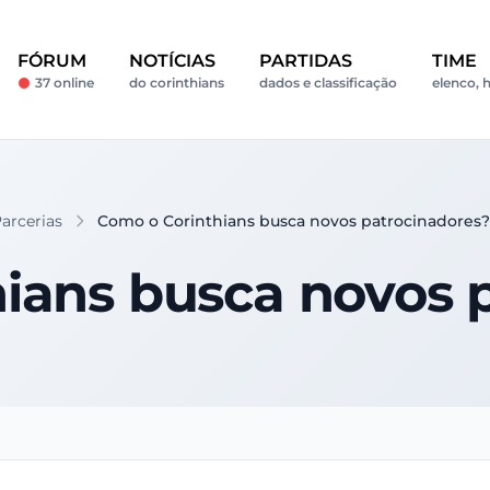
FÓRUM
NOTÍCIAS
PARTIDAS
TIME
37 online
do corinthians
dados e classificação
elenco, h
Parcerias
Como o Corinthians busca novos patrocinadores?
ians busca novos 