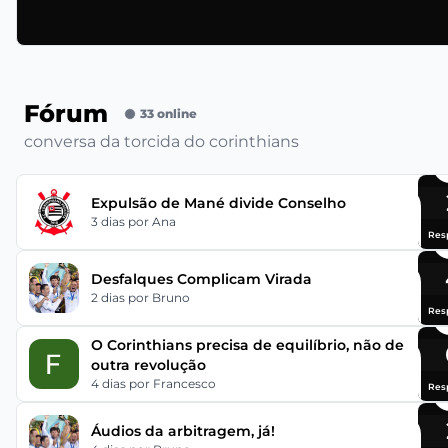
Fórum
33 online
conversa da torcida do corinthians
Expulsão de Mané divide Conselho
3 dias
por Ana
Res
Desfalques Complicam Virada
2 dias
por Bruno
Res
O Corinthians precisa de equilíbrio, não de
outra revolução
4 dias
por Francesco
Res
Áudios da arbitragem, já!