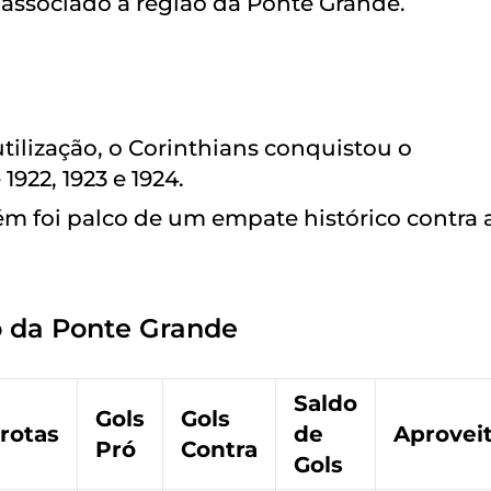
associado à região da Ponte Grande.
utilização, o Corinthians conquistou o
922, 1923 e 1924.
ém foi palco de um empate histórico contra 
io da Ponte Grande
Saldo
Gols
Gols
rotas
de
Aprovei
Pró
Contra
Gols