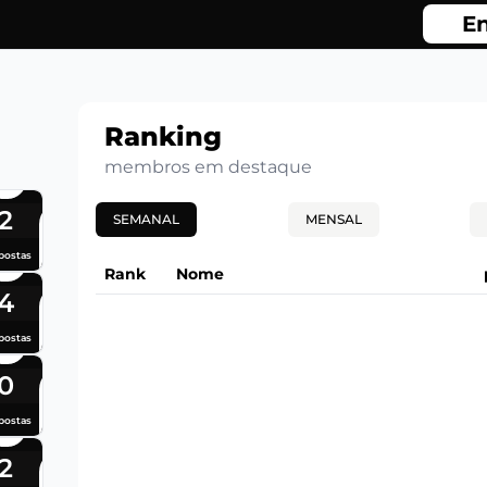
En
Ranking
membros em destaque
2
SEMANAL
MENSAL
postas
Rank
Nome
4
postas
0
postas
2