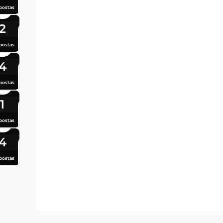
postas
2
postas
4
postas
1
postas
4
postas