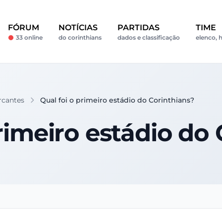
FÓRUM
NOTÍCIAS
PARTIDAS
TIME
33 online
do corinthians
dados e classificação
elenco, h
cantes
Qual foi o primeiro estádio do Corinthians?
rimeiro estádio do