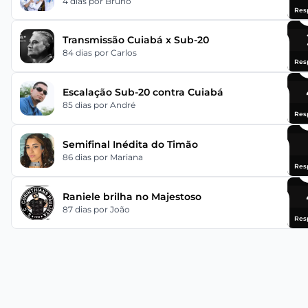
4 dias
por Bruno
Res
Transmissão Cuiabá x Sub-20
84 dias
por Carlos
Res
Escalação Sub-20 contra Cuiabá
85 dias
por André
Res
Semifinal Inédita do Timão
86 dias
por Mariana
Res
Raniele brilha no Majestoso
87 dias
por João
Res