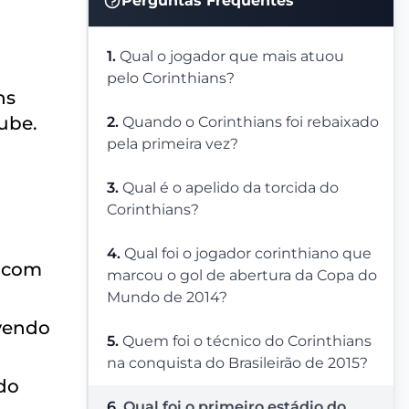
Perguntas Frequentes
1.
Qual o jogador que mais atuou
pelo Corinthians?
ns
ube.
2.
Quando o Corinthians foi rebaixado
pela primeira vez?
3.
Qual é o apelido da torcida do
Corinthians?
4.
Qual foi o jogador corinthiano que
, com
marcou o gol de abertura da Copa do
Mundo de 2014?
lvendo
5.
Quem foi o técnico do Corinthians
na conquista do Brasileirão de 2015?
do
6.
Qual foi o primeiro estádio do