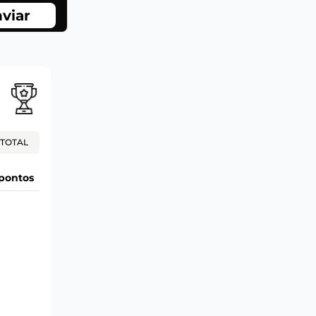
viar
TOTAL
pontos