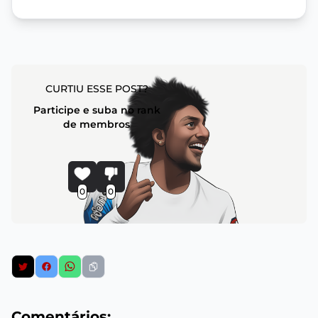
CURTIU ESSE POST?
Participe e suba no rank
de membros
0
0
Comentários: