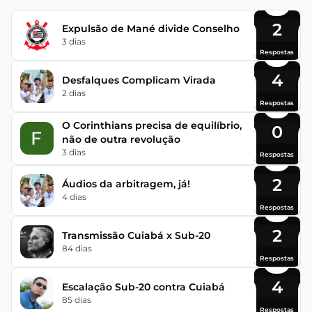
2
Expulsão de Mané divide Conselho
3 dias
Respostas
4
Desfalques Complicam Virada
2 dias
Respostas
O Corinthians precisa de equilíbrio,
0
não de outra revolução
3 dias
Respostas
2
Áudios da arbitragem, já!
4 dias
Respostas
2
Transmissão Cuiabá x Sub-20
84 dias
Respostas
4
Escalação Sub-20 contra Cuiabá
85 dias
Respostas