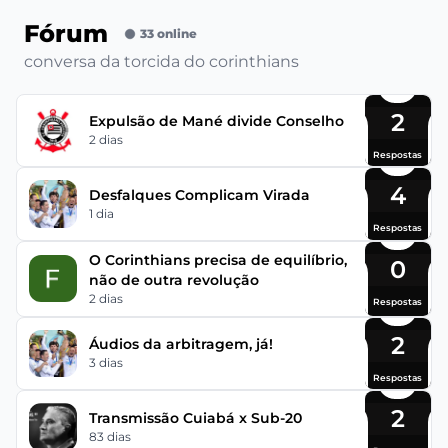
Fórum
33 online
conversa da torcida do corinthians
2
Expulsão de Mané divide Conselho
2 dias
Respostas
4
Desfalques Complicam Virada
1 dia
Respostas
O Corinthians precisa de equilíbrio,
0
não de outra revolução
2 dias
Respostas
2
Áudios da arbitragem, já!
3 dias
Respostas
2
Transmissão Cuiabá x Sub-20
83 dias