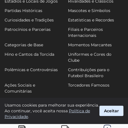
Estádios e Locais de Jogos
Rivalidades e Clássicos
Partidas Históricas
Mascotes e Símbolos
Curiosidades e Tradições
Estatísticas e Recordes
Patrocínios e Parcerias
Filiais e Parceiros
Internacionais
Categorias de Base
Momentos Marcantes
Hino e Cantos da Torcida
Uniformes e Cores do
Clube
Polêmicas e Controvérsias
Contribuições para o
Futebol Brasileiro
Ações Sociais e
Torcedores Famosos
Comunitárias
Usamos cookies para melhorar sua experiência.
Ao continuar, você aceita nossa
Política de
Aceitar
FuTimão
Privacidade
.
suporte@futimao.com.br