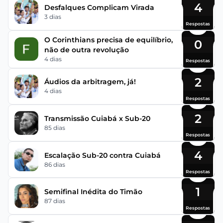
4
Desfalques Complicam Virada
3 dias
Respostas
O Corinthians precisa de equilíbrio,
0
não de outra revolução
4 dias
Respostas
2
Áudios da arbitragem, já!
4 dias
Respostas
2
Transmissão Cuiabá x Sub-20
85 dias
Respostas
4
Escalação Sub-20 contra Cuiabá
86 dias
Respostas
1
Semifinal Inédita do Timão
87 dias
Respostas