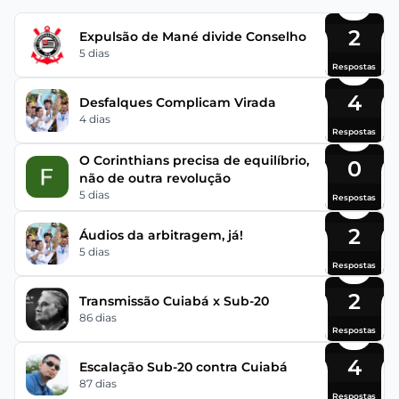
2
Expulsão de Mané divide Conselho
5 dias
Respostas
4
Desfalques Complicam Virada
4 dias
Respostas
O Corinthians precisa de equilíbrio,
0
não de outra revolução
5 dias
Respostas
2
Áudios da arbitragem, já!
5 dias
Respostas
2
Transmissão Cuiabá x Sub-20
86 dias
Respostas
4
Escalação Sub-20 contra Cuiabá
87 dias
Respostas