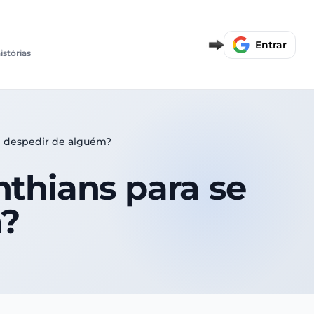
Entrar
istórias
se despedir de alguém?
nthians para se
m?