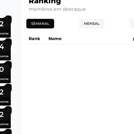
Ranking
membros em destaque
2
SEMANAL
MENSAL
postas
Rank
Nome
4
postas
0
postas
2
postas
2
postas