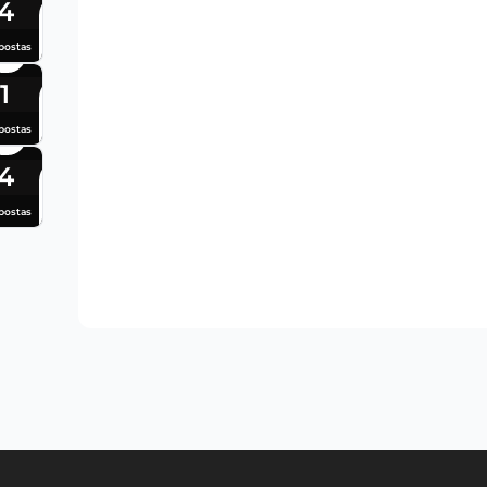
4
postas
1
postas
4
postas