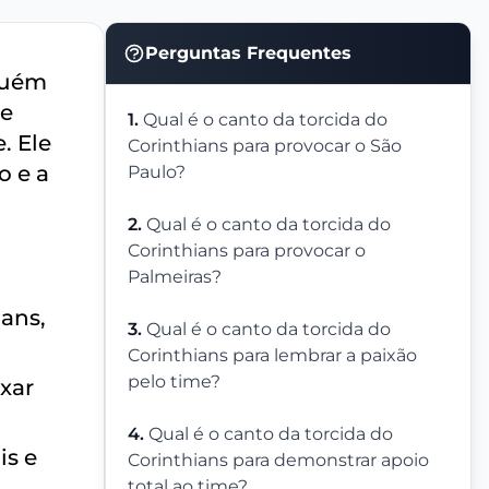
Perguntas Frequentes
lguém
de
1.
Qual é o canto da torcida do
. Ele
Corinthians para provocar o São
o e a
Paulo?
2.
Qual é o canto da torcida do
Corinthians para provocar o
Palmeiras?
ians,
3.
Qual é o canto da torcida do
Corinthians para lembrar a paixão
pelo time?
ixar
4.
Qual é o canto da torcida do
is e
Corinthians para demonstrar apoio
total ao time?