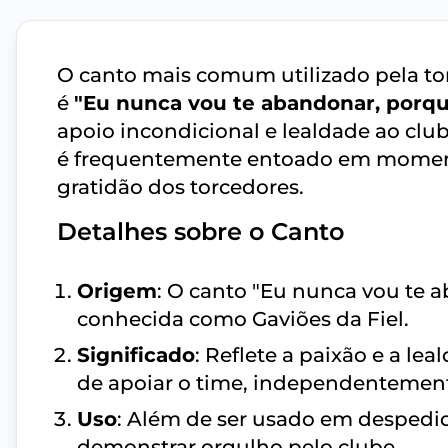
O canto mais comum utilizado pela to
é
"Eu nunca vou te abandonar, porq
apoio incondicional e lealdade ao clu
é frequentemente entoado em moment
gratidão dos torcedores.
Detalhes sobre o Canto
Origem
: O canto "Eu nunca vou te a
conhecida como Gaviões da Fiel.
Significado
: Reflete a paixão e a l
de apoiar o time, independentement
Uso
: Além de ser usado em despedid
demonstrar orgulho pelo clube.