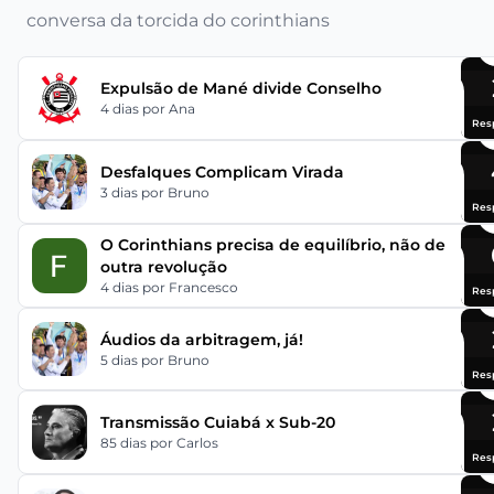
conversa da torcida do corinthians
Expulsão de Mané divide Conselho
4 dias
por Ana
Res
Desfalques Complicam Virada
3 dias
por Bruno
Res
O Corinthians precisa de equilíbrio, não de
outra revolução
4 dias
por Francesco
Res
Áudios da arbitragem, já!
5 dias
por Bruno
Res
Transmissão Cuiabá x Sub-20
85 dias
por Carlos
Res