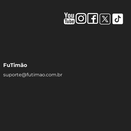
FuTimão
suporte@futimao.com.br