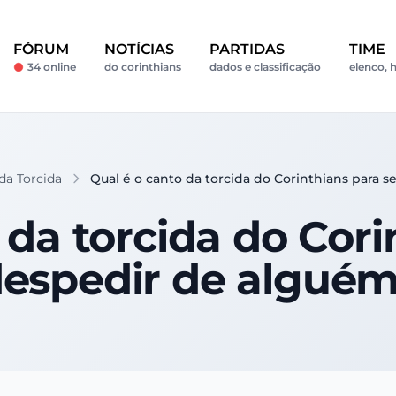
FÓRUM
NOTÍCIAS
PARTIDAS
TIME
34 online
do corinthians
dados e classificação
elenco, h
da Torcida
Qual é o canto da torcida do Corinthians para 
 da torcida do Cori
espedir de algué