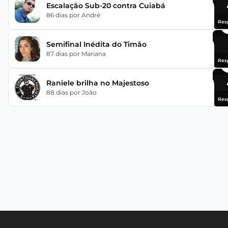
Escalação Sub-20 contra Cuiabá
86 dias
por André
Res
Semifinal Inédita do Timão
87 dias
por Mariana
Res
Raniele brilha no Majestoso
88 dias
por João
Res