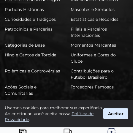
Partidas Históricas
Mascotes e Símbolos
Curiosidades e Tradições
Estatísticas e Recordes
Patrocínios e Parcerias
Filiais e Parceiros
Internacionais
Categorias de Base
Momentos Marcantes
Hino e Cantos da Torcida
Uniformes e Cores do
Clube
Polêmicas e Controvérsias
Contribuições para o
Futebol Brasileiro
Ações Sociais e
Torcedores Famosos
Comunitárias
Usamos cookies para melhorar sua experiência.
Ao continuar, você aceita nossa
Política de
Aceitar
FuTimão
Privacidade
.
suporte@futimao.com.br