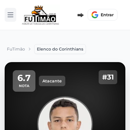
Entrar
Abrir menu
FuTimão
Elenco do Corinthians
6.7
#31
Atacante
NOTA