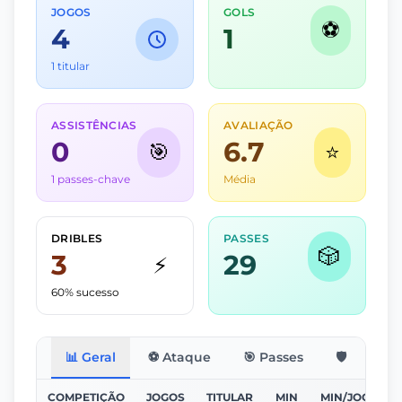
JOGOS
GOLS
⚽
4
1
1 titular
ASSISTÊNCIAS
AVALIAÇÃO
0
6.7
🎯
⭐
1 passes-chave
Média
DRIBLES
PASSES
🎲
3
29
⚡
60% sucesso
📊 Geral
⚽ Ataque
🎯 Passes
🛡️ Defesa
COMPETIÇÃO
JOGOS
TITULAR
MIN
MIN/JOGO