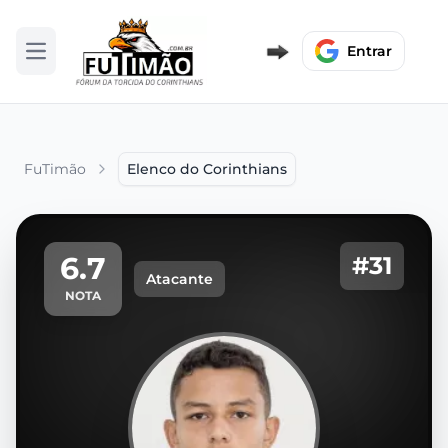
Entrar
Abrir menu
FuTimão
Elenco do Corinthians
6.7
#31
Atacante
NOTA