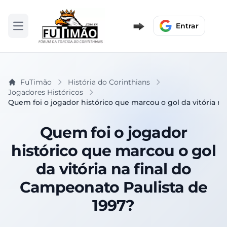
Entrar
Abrir menu
FuTimão
História do Corinthians
Jogadores Históricos
Quem foi o jogador histórico que marcou o gol da vitória n
Quem foi o jogador
histórico que marcou o gol
da vitória na final do
Campeonato Paulista de
1997?