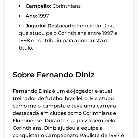
Campeão:
Corinthians
Ano:
1997
Jogador Destacado:
Fernando Diniz,
que atuou pelo Corinthians entre 1997 e
1998 e contribuiu para a conquista do
título.
Sobre Fernando Diniz
Fernando Diniz é um ex-jogador e atual
treinador de futebol brasileiro. Ele atuou
como meio-campista e teve uma carreira
destacada em clubes como Corinthians e
Fluminense. Durante sua passagem pelo
Corinthians, Diniz ajudou a equipe a
conquistar o Campeonato Paulista de 1997 e