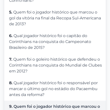
Corinthians?
5.
Quem foi o jogador histórico que marcou o
gol da vitória na final da Recopa Sul-Americana
de 2013?
6.
Qual jogador histórico foi o capitão do
Corinthians na conquista do Campeonato
Brasileiro de 2015?
7.
Quem foi o goleiro histórico que defendeu o
Corinthians na conquista do Mundial de Clubes
em 2012?
8.
Qual jogador histórico foi o responsável por
marcar o último gol no estádio do Pacaembu
antes da reforma?
9.
Quem foi o jogador histórico que marcou o