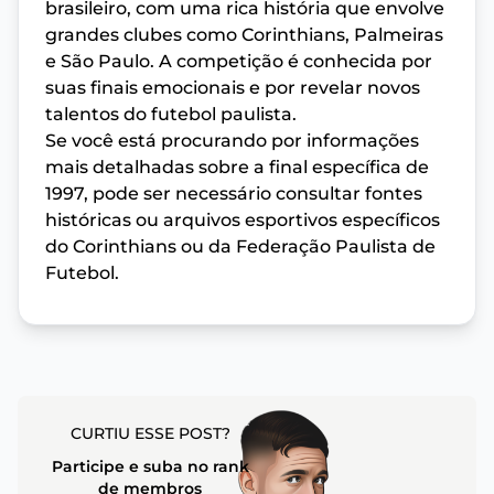
brasileiro, com uma rica história que envolve
grandes clubes como Corinthians, Palmeiras
e São Paulo. A competição é conhecida por
suas finais emocionais e por revelar novos
talentos do futebol paulista.
Se você está procurando por informações
mais detalhadas sobre a final específica de
1997, pode ser necessário consultar fontes
históricas ou arquivos esportivos específicos
do Corinthians ou da Federação Paulista de
Futebol.
CURTIU ESSE POST?
Participe e suba no rank
de membros