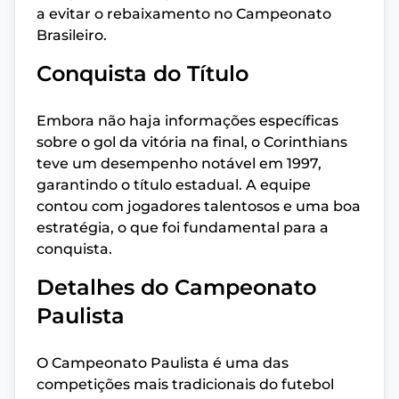
a evitar o rebaixamento no Campeonato
Brasileiro.
Conquista do Título
Embora não haja informações específicas
sobre o gol da vitória na final, o Corinthians
teve um desempenho notável em 1997,
garantindo o título estadual. A equipe
contou com jogadores talentosos e uma boa
estratégia, o que foi fundamental para a
conquista.
Detalhes do Campeonato
Paulista
O Campeonato Paulista é uma das
competições mais tradicionais do futebol