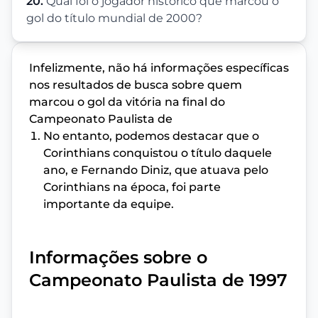
20.
Qual foi o jogador histórico que marcou o
gol do título mundial de 2000?
Infelizmente, não há informações específicas
nos resultados de busca sobre quem
marcou o gol da vitória na final do
Campeonato Paulista de
No entanto, podemos destacar que o
Corinthians conquistou o título daquele
ano, e Fernando Diniz, que atuava pelo
Corinthians na época, foi parte
importante da equipe.
Informações sobre o
Campeonato Paulista de 1997