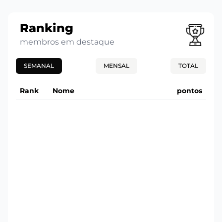
Ranking
membros em destaque
SEMANAL
MENSAL
TOTAL
Rank
Nome
pontos