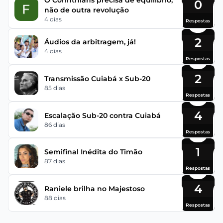
0
não de outra revolução
4 dias
Respostas
2
Áudios da arbitragem, já!
4 dias
Respostas
2
Transmissão Cuiabá x Sub-20
85 dias
Respostas
4
Escalação Sub-20 contra Cuiabá
86 dias
Respostas
1
Semifinal Inédita do Timão
87 dias
Respostas
4
Raniele brilha no Majestoso
88 dias
Respostas