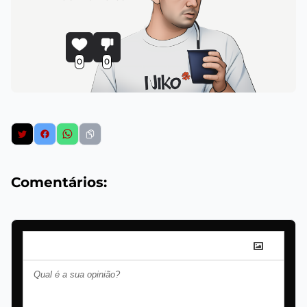
0
0
Comentários: