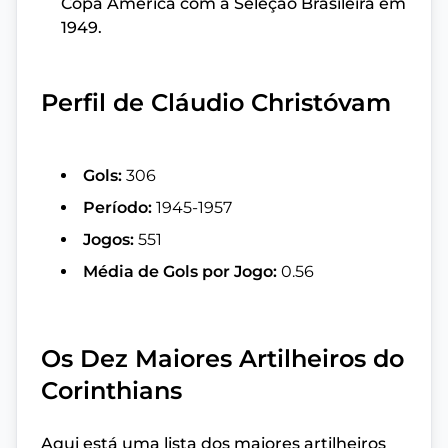
Copa América com a Seleção Brasileira em
1949.
Perfil de Cláudio Christóvam
Gols:
306
Período:
1945-1957
Jogos:
551
Média de Gols por Jogo:
0.56
Os Dez Maiores Artilheiros do
Corinthians
Aqui está uma lista dos maiores artilheiros