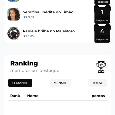
Respostas
1
Semifinal Inédita do Timão
88 dias
Respostas
4
Raniele brilha no Majestoso
89 dias
Respostas
Ranking
membros em destaque
SEMANAL
MENSAL
TOTAL
Rank
Nome
pontos