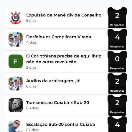
2
Expulsão de Mané divide Conselho
5 dias
Respostas
4
Desfalques Complicam Virada
4 dias
Respostas
O Corinthians precisa de equilíbrio,
0
não de outra revolução
5 dias
Respostas
2
Áudios da arbitragem, já!
6 dias
Respostas
2
Transmissão Cuiabá x Sub-20
86 dias
Respostas
4
Escalação Sub-20 contra Cuiabá
87 dias