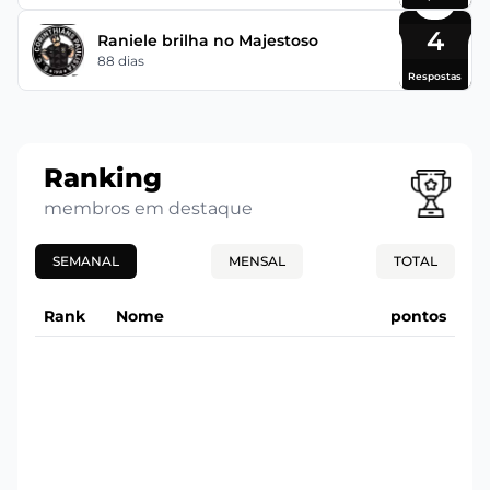
4
Raniele brilha no Majestoso
88 dias
Respostas
Ranking
membros em destaque
SEMANAL
MENSAL
TOTAL
Rank
Nome
pontos