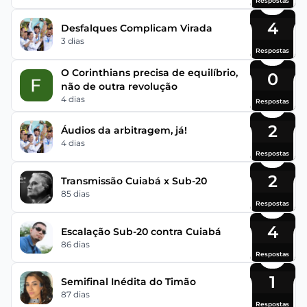
Respostas
4
Desfalques Complicam Virada
3 dias
Respostas
O Corinthians precisa de equilíbrio,
0
não de outra revolução
4 dias
Respostas
2
Áudios da arbitragem, já!
4 dias
Respostas
2
Transmissão Cuiabá x Sub-20
85 dias
Respostas
4
Escalação Sub-20 contra Cuiabá
86 dias
Respostas
1
Semifinal Inédita do Timão
87 dias
Respostas