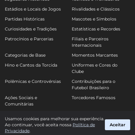
Estádios e Locais de Jogos
Rivalidades e Clássicos
Partidas Históricas
Mascotes e Símbolos
Curiosidades e Tradições
Estatísticas e Recordes
Patrocínios e Parcerias
Filiais e Parceiros
Internacionais
Categorias de Base
Momentos Marcantes
Hino e Cantos da Torcida
Uniformes e Cores do
Clube
Polêmicas e Controvérsias
Contribuições para o
Futebol Brasileiro
Ações Sociais e
Torcedores Famosos
Comunitárias
Usamos cookies para melhorar sua experiência.
Ao continuar, você aceita nossa
Política de
Aceitar
FuTimão
Privacidade
.