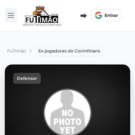
Entrar
Abrir menu
FuTimão
Ex-jogadores do Corinthians
Defensor