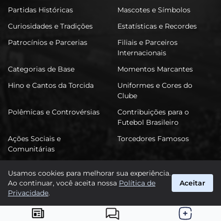
Partidas Históricas
Mascotes e Símbolos
Curiosidades e Tradições
Estatísticas e Recordes
Patrocínios e Parcerias
Filiais e Parceiros
Internacionais
Categorias de Base
Momentos Marcantes
Hino e Cantos da Torcida
Uniformes e Cores do
Clube
Polêmicas e Controvérsias
Contribuições para o
Futebol Brasileiro
Ações Sociais e
Torcedores Famosos
Comunitárias
Usamos cookies para melhorar sua experiência.
Ao continuar, você aceita nossa
Política de
Aceitar
FuTimão
Privacidade
.
suporte@futimao.com.br